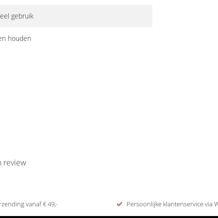
eel gebruik
ren houden
n review
rzending vanaf € 49,-
Persoonlijke klantenservice via