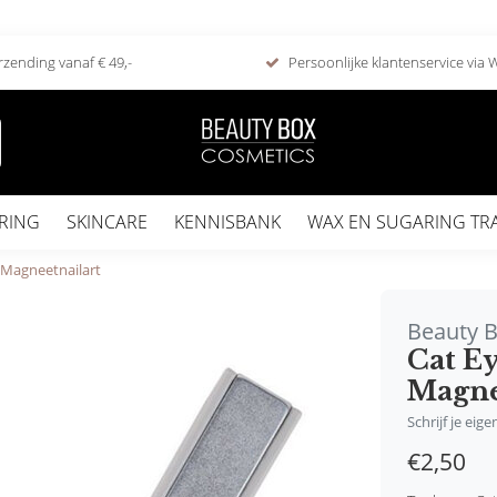
rzending vanaf € 49,-
Persoonlijke klantenservice via
RING
SKINCARE
KENNISBANK
WAX EN SUGARING TR
e Magneetnailart
Beauty 
Cat Ey
Magne
Schrijf je eig
€2,50