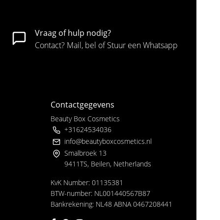
Vraag of hulp nodig?
Contact? Mail, bel of Stuur een Whatsapp
Contactgegevens
Beauty Box Cosmetics
+31624534036
info@beautyboxcosmetics.nl
Smalbroek 13
9411TS, Beilen, Netherlands
KvK Number: 01135381
BTW-number: NL001440567B87
Bankrekening: NL48 ABNA 0467208441