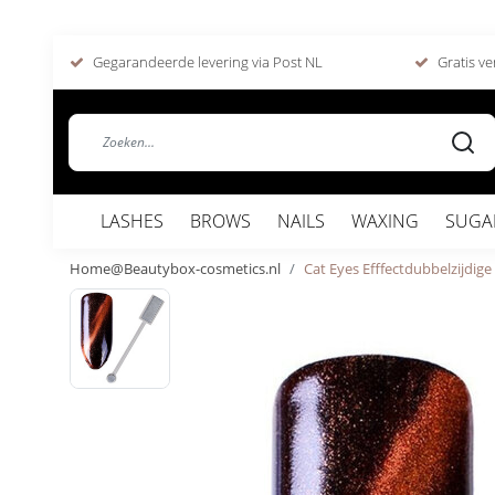
Gegarandeerde levering via Post NL
Gratis ve
LASHES
BROWS
NAILS
WAXING
SUGA
Home@Beautybox-cosmetics.nl
Cat Eyes Efffectdubbelzijdig