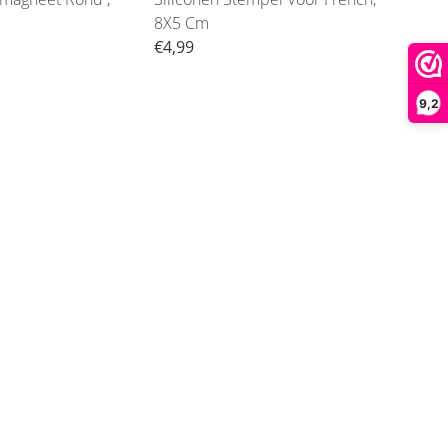
8X5 Cm
100
€4,99
€6,5
9,2