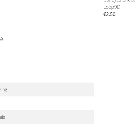
Loop9D
€2,99
€2,50
cs
ling
als