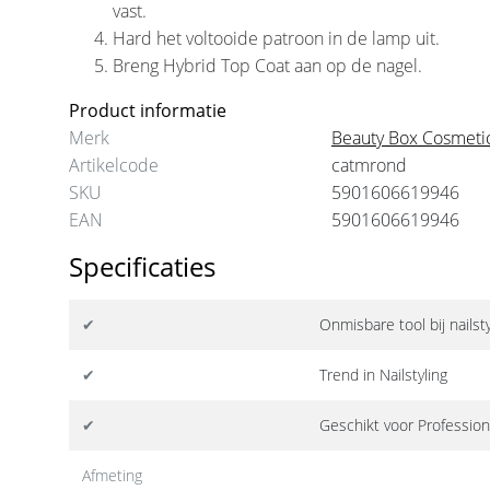
vast.
100
Hard het voltooide patroon in de lamp uit.
€6,50
Breng Hybrid Top Coat aan op de nagel.
Product informatie
Merk
Beauty Box Cosmeti
Artikelcode
catmrond
SKU
5901606619946
EAN
5901606619946
Specificaties
✔
Onmisbare tool bij nailsty
✔
Trend in Nailstyling
✔
Geschikt voor Profession
Afmeting