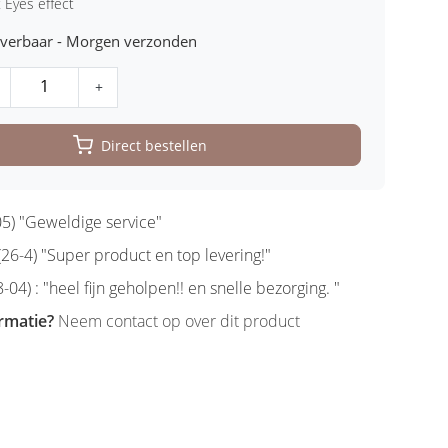
 Eyes effect
leverbaar - Morgen verzonden
+
Direct bestellen
5) "Geweldige service"
6-4) "Super product en top levering!"
-04) : "heel fijn geholpen!! en snelle bezorging. "
rmatie?
Neem contact op over dit product