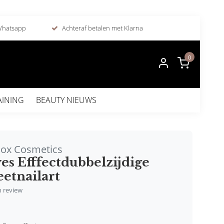
 Whatsapp
Achteraf betalen met Klarna
0
AINING
BEAUTY NIEUWS
Box Cosmetics
es Efffectdubbelzijdige
etnailart
en review