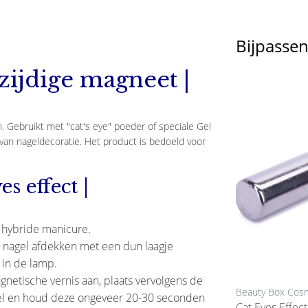
Bijpasse
lzijdige magneet |
. Gebruikt met "cat's eye" poeder of speciale Gel
m van nageldecoratie. Het product is bedoeld voor
s effect |
e hybride manicure.
 nagel afdekken met een dun laagje
 in de lamp.
netische vernis aan, plaats vervolgens de
Beauty Box Cosmetics
Beauty Box Cos
el en houd deze ongeveer 20-30 seconden
Ml Nr.
Stempelplaat Met Patronen A
Cat Eyes Effec