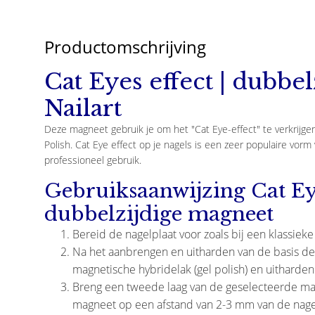
Productomschrijving
Cat Eyes effect | dubbe
Nailart
Deze magneet gebruik je om het "Cat Eye-effect" te verkrijgen
Polish. Cat Eye effect op je nagels is een zeer populaire vor
professioneel gebruik.
Gebruiksaanwijzing
Cat Eye
dubbelzijdige magneet
Bereid de nagelplaat voor zoals bij een klassiek
Na het aanbrengen en uitharden van de basis de
magnetische hybridelak (gel polish) en uitharden
Breng een tweede laag van de geselecteerde mag
Beauty Box Cosmetics
magneet op een afstand van 2-3 mm van de nag
Wijnrode Stempellak 10