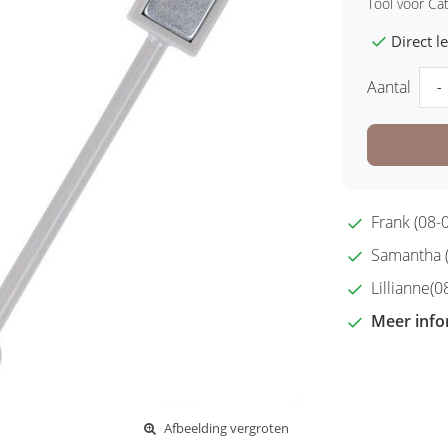
Tool voor Cat
Direct 
Aantal
-
Frank (08-0
Samantha (2
Lillianne(08
Meer info
Afbeelding vergroten