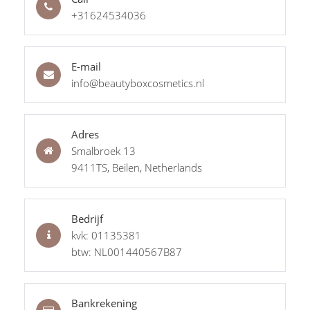
+31624534036
E-mail
info@beautyboxcosmetics.nl
Adres
Smalbroek 13
9411TS, Beilen, Netherlands
Bedrijf
kvk: 01135381
btw: NL001440567B87
Bankrekening