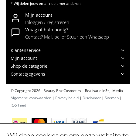
* Wij delen jouw email nooit met anderen
Mijn account
Inloggen / registreren
Vraag of hulp nodig?
Contact? Mail, bel of Stuur een Whatsapp
Klantenservice
Mijn account
Shop de categorie
Contactgegevens
© Copyright 2026 - Beauty Box Cosmetics | Realisatie
InStijl Media
Algemene voorwaarden
|
Privacy beleid
|
Disclaimer
|
Sitemap
|
RSS Feed
Wij slaan cookies op om onze website te