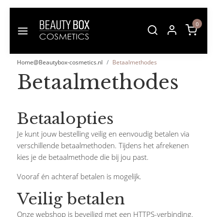
0
Home@Beautybox-cosmetics.nl
Betaalmethodes
Betaalmethodes
Betaalopties
Je kunt jouw bestelling veilig en eenvoudig betalen via
verschillende betaalmethoden. Tijdens het afrekenen
kies je de betaalmethode die bij jou past.
Vooraf én achteraf betalen is mogelijk.
Veilig betalen
Onze webshop is beveiligd met een HTTPS-verbinding.