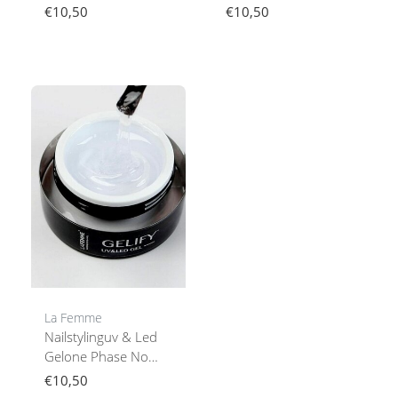
€10,50
€10,50
La Femme
Nailstylinguv & Led
Gelone Phase No
Heat
€10,50