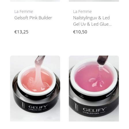
La Femme
La Femme
Gelsoft Pink Builder
Nailstylinguv & Led
Gel Uv & Led Glue
Gel
€13,25
€10,50