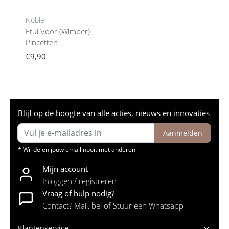
Noble
Etui Voor (Wimper)
Pincetten
€9,90
Blijf op de hoogte van alle acties, nieuws en innovaties
Aanmelden
* Wij delen jouw email nooit met anderen
Mijn account
Inloggen / registreren
Vraag of hulp nodig?
Contact? Mail, bel of Stuur een Whatsapp
Klantenservice