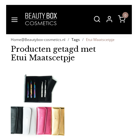
0
Home@Beautybox-cosmetics.nl
Tags
Etui Maatscetpje
Producten getagd met
Etui Maatscetpje