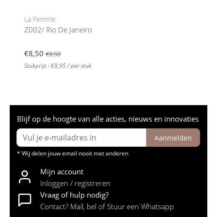
La Femme
Z002/ Rio De Janeiro
€8,50
€9,50
Stukprijs : €9,95 / per stuk
Blijf op de hoogte van alle acties, nieuws en innovaties
Aanmelden
* Wij delen jouw email nooit met anderen
Mijn account
Inloggen / registreren
Vraag of hulp nodig?
Contact? Mail, bel of Stuur een Whatsapp