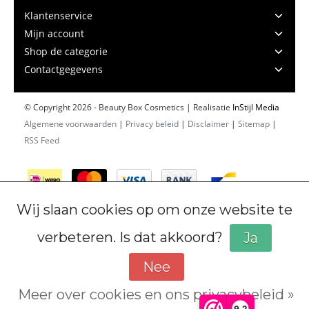
Klantenservice
Mijn account
Shop de categorie
Contactgegevens
© Copyright 2026 - Beauty Box Cosmetics | Realisatie
InStijl Media
Algemene voorwaarden
|
Privacy beleid
|
Disclaimer
|
Sitemap
|
RSS Feed
Wij slaan cookies op om onze website te
verbeteren. Is dat akkoord?
Ja
Nee
Meer over cookies en ons privacybeleid »
Cookiebeleid
9,2