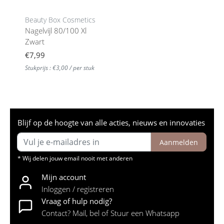
Beauty Box Cosmetics
Nagelvijl 80/100 Xl
Zwart
€7,99
Stukprijs : €3,00 / per stuk
Blijf op de hoogte van alle acties, nieuws en innovaties
Aanmelden
* Wij delen jouw email nooit met anderen
Mijn account
Inloggen / registreren
Vraag of hulp nodig?
Contact? Mail, bel of Stuur een Whatsapp