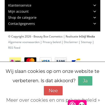
Klantenservice
Mijn account
Shop de categorie
Contactgegevens
© Copyright 2026 - Beauty Box Cosmetics | Realisatie
InStijl Media
Algemene voorwaarden
|
Privacy beleid
|
Disclaimer
|
Sitemap
|
RSS Feed
Wij slaan cookies op om onze website te
verbeteren. Is dat akkoord?
Ja
Nee
Meer over cookies en ons privacybeleid »
Cookiebeleid
9,2