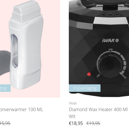
ging
Prijsverlaging
Iwax
oonverwarmer 100 ML
Diamond Wax Heater 400 Ml 
Wit
15,95
€18,95
€19,95