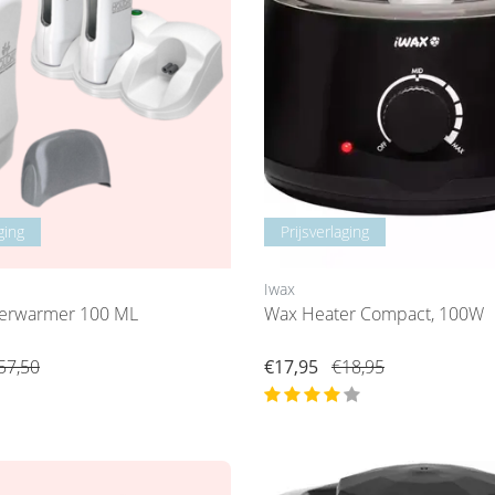
ging
Prijsverlaging
Iwax
verwarmer 100 ML
Wax Heater Compact, 100W
57,50
€17,95
€18,95