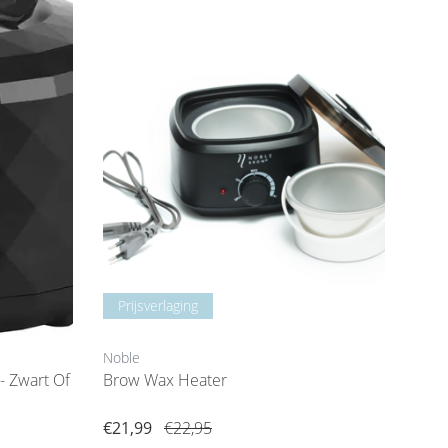
Prijsverlaging
Noble
- Zwart Of
Brow Wax Heater
€21,99
€22,95