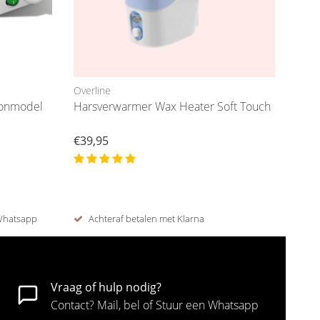
Overline
lonmodel
Harsverwarmer Wax Heater Soft Touch
€39,95
 Whatsapp
Achteraf betalen met Klarna
Vraag of hulp nodig?
Contact? Mail, bel of Stuur een Whatsapp