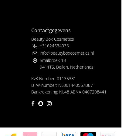
Contactgegevens
Beauty Box Cosmetics
+31624534036
info@beautyboxcosmetics.nl
Smalbroek 13
9411TS, Beilen, Netherlands
KvK Number: 01135381
BTW-number: NL001440567B87
Bankrekening: NL48 ABNA 0467208441