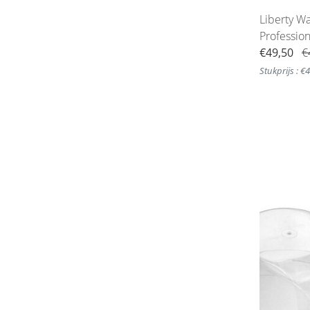
Liberty W
Professio
€49,50
€
Stukprijs : €