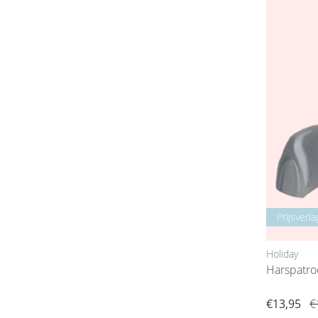
Prijsverla
Holiday
Harspatr
€13,95
€