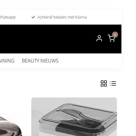
 Whatsapp
Achteraf betalen met Klarna
0
AINING
BEAUTY NIEUWS