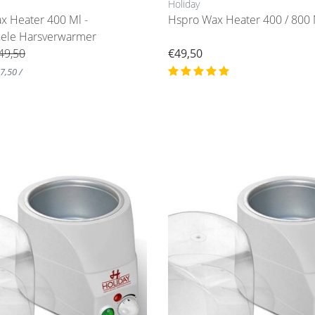
Holiday
ax Heater 400 Ml -
Hspro Wax Heater 400 / 800 
nele Harsverwarmer
49,50
€49,50
47,50 /