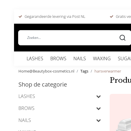
Gegarandeerde levering via Post NL
Gratis ve
LASHES
BROWS
NAILS
WAXING
SUGA
Home@Beautybox-cosmetics.nl
Tags
harsverwarmer
Produ
Shop de categorie
LASHES
BROWS
NAILS