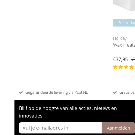
Prijsverla
Holiday
Wax Heate
€37,95
€
Gegarandeerde levering via Post NL
Gratis ve
Blijf op de hoogte van alle acties, nieuws en
innovaties
Aanmelden