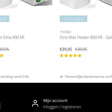
ging
Prijsverlaging
Holiday
r Etna 400 Ml
Etna Wax Heater 800 Ml - Sa
39,95
€39,95
€39,95
rzending vanaf € 49,-
Persoonlijke klantenservice via
Mijn account
Inloggen / registreren