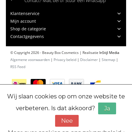
Contact? Mail, bel of Stuur een Whatsapp
Klantenservice
Mijn account
Shop de categorie
Contactgegevens
© Copyright 2026 - Beauty Box Cosmetics | Realisatie
InStijl Media
Algemene voorwaarden
|
Privacy beleid
|
Disclaimer
|
Sitemap
|
RSS Feed
Wij slaan cookies op om onze website te
verbeteren. Is dat akkoord?
Ja
Nee