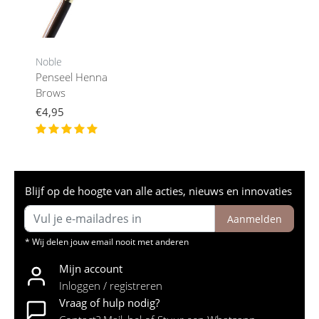
Noble
Penseel Henna
Brows
€4,95
Blijf op de hoogte van alle acties, nieuws en innovaties
Aanmelden
* Wij delen jouw email nooit met anderen
Mijn account
Inloggen / registreren
Vraag of hulp nodig?