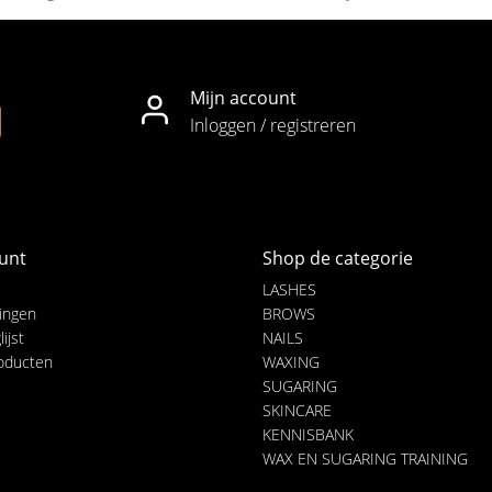
Mijn account
Inloggen / registreren
unt
Shop de categorie
LASHES
lingen
BROWS
ijst
NAILS
roducten
WAXING
SUGARING
SKINCARE
KENNISBANK
WAX EN SUGARING TRAINING