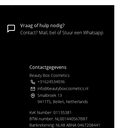
Vraag of hulp nodig?
Contact? Mail, bel of Stuur een Whatsapp
Contactgegevens
Beauty Box Cosmetics
+31624534036
info@beautyboxcosmetics.nl
Smalbroek 13
9411TS, Beilen, Netherlands
KvK Number: 01135381
BTW-number: NL001440567B87
Bankrekening: NL48 ABNA 0467208441