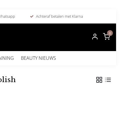
 Whatsapp
Achteraf betalen met Klarna
0
AINING
BEAUTY NIEUWS
olish