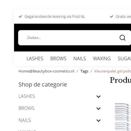
Gegarandeerde levering via Post NL
Gratis ve
LASHES
BROWS
NAILS
WAXING
SUGA
Home@Beautybox-cosmetics.nl
Tags
kleurenpalet gel poli
Produ
Shop de categorie
LASHES
BROWS
NAILS