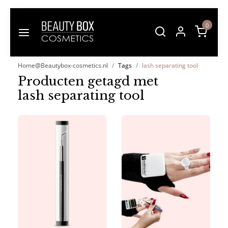
0
Home@Beautybox-cosmetics.nl
Tags
lash separating tool
Producten getagd met
lash separating tool