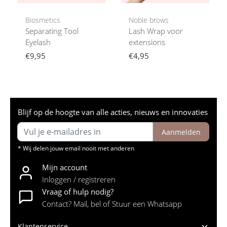
Biosmetics
Noble brows
Separating Tool
Lash Wrap voor
Eyelash
extensions
€9,95
€4,95
Blijf op de hoogte van alle acties, nieuws en innovaties
Aanmelden
* Wij delen jouw email nooit met anderen
Mijn account
Inloggen / registreren
Vraag of hulp nodig?
Contact? Mail, bel of Stuur een Whatsapp
Klantenservice