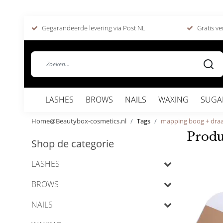
Gegarandeerde levering via Post NL
Gratis ve
LASHES
BROWS
NAILS
WAXING
SUGA
Home@Beautybox-cosmetics.nl
Tags
mapping boog + dra
Produ
Shop de categorie
LASHES
BROWS
NAILS