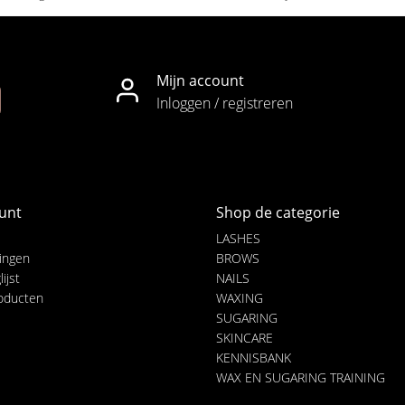
Mijn account
Inloggen / registreren
unt
Shop de categorie
LASHES
lingen
BROWS
ijst
NAILS
roducten
WAXING
SUGARING
SKINCARE
KENNISBANK
WAX EN SUGARING TRAINING