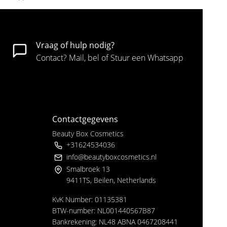
Vraag of hulp nodig?
Contact? Mail, bel of Stuur een Whatsapp
Contactgegevens
Beauty Box Cosmetics
+31624534036
info@beautyboxcosmetics.nl
Smalbroek 13
9411TS, Beilen, Netherlands
KvK Number: 01135381
BTW-number: NL001440567B87
Bankrekening: NL48 ABNA 0467208441