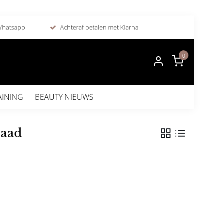
 Whatsapp
Achteraf betalen met Klarna
0
AINING
BEAUTY NIEUWS
raad