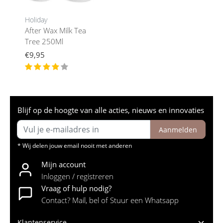
Holiday
After Wax Milk Tea
Tree 250Ml
€9,95
Blijf op de hoogte van alle acties, nieuws en innovaties
Aanmelden
* Wij delen jouw email nooit met anderen
Mijn account
Inloggen / registreren
Vraag of hulp nodig?
Contact? Mail, bel of Stuur een Whatsapp
Klantenservice