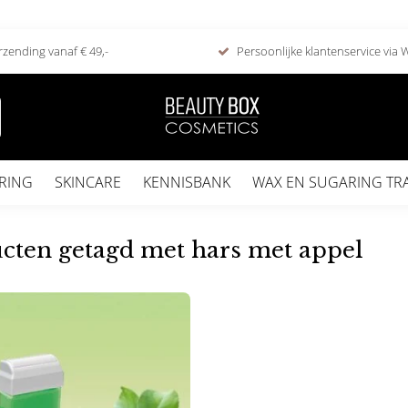
rzending vanaf € 49,-
Persoonlijke klantenservice via
RING
SKINCARE
KENNISBANK
WAX EN SUGARING TR
cten getagd met hars met appel