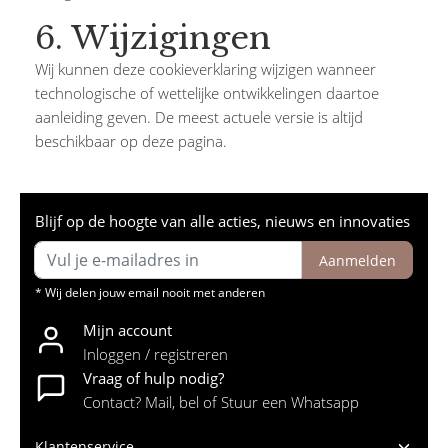
6. Wijzigingen
Wij kunnen deze cookieverklaring wijzigen wanneer
technologische of wettelijke ontwikkelingen daartoe
aanleiding geven. De meest actuele versie is altijd
beschikbaar op deze pagina.
Blijf op de hoogte van alle acties, nieuws en innovaties
Aanmelden
* Wij delen jouw email nooit met anderen
Mijn account
Inloggen / registreren
Vraag of hulp nodig?
Contact? Mail, bel of Stuur een Whatsapp
Klantenservice