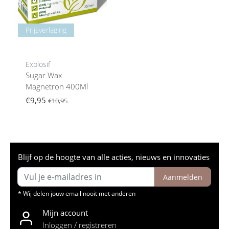
Prijsverlaging
Explosif
Sugar Wax
Magnetron 400Ml
€9,95
€10,95
Blijf op de hoogte van alle acties, nieuws en innovaties
Aanmelden
* Wij delen jouw email nooit met anderen
Mijn account
Inloggen / registreren