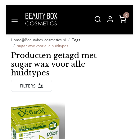
0
Home@Beautybox-cosmetics.nl
Tags
sugar wax voor alle huidtypes
Producten getagd met
sugar wax voor alle
huidtypes
FILTERS