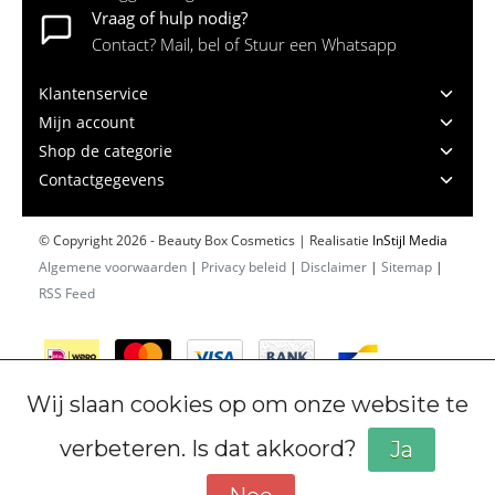
Vraag of hulp nodig?
Contact? Mail, bel of Stuur een Whatsapp
Klantenservice
Mijn account
Shop de categorie
Contactgegevens
© Copyright 2026 - Beauty Box Cosmetics | Realisatie
InStijl Media
Algemene voorwaarden
|
Privacy beleid
|
Disclaimer
|
Sitemap
|
RSS Feed
Wij slaan cookies op om onze website te
verbeteren. Is dat akkoord?
Ja