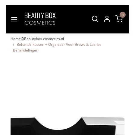
0
Home@Beautybox-cosmetics.nl
Behandelkussen + Organizer Voor Brows & Lashes
Behandelingen