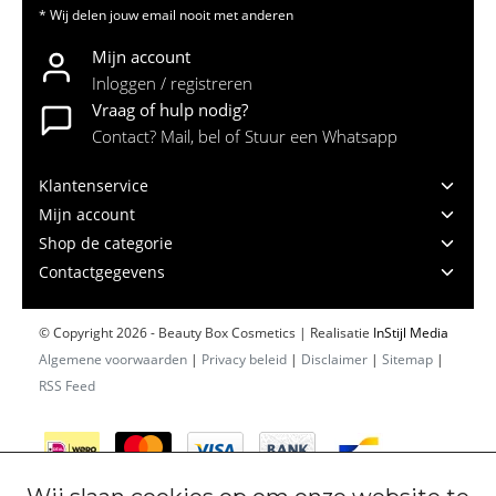
* Wij delen jouw email nooit met anderen
Mijn account
Inloggen / registreren
Vraag of hulp nodig?
Contact? Mail, bel of Stuur een Whatsapp
Klantenservice
Mijn account
Shop de categorie
Contactgegevens
© Copyright 2026 - Beauty Box Cosmetics | Realisatie
InStijl Media
Algemene voorwaarden
|
Privacy beleid
|
Disclaimer
|
Sitemap
|
RSS Feed