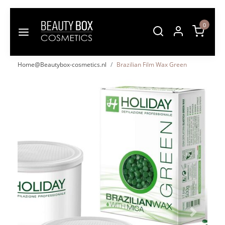
0
Home@Beautybox-cosmetics.nl
Brazilian Film Wax Green
Vorige
Volgende