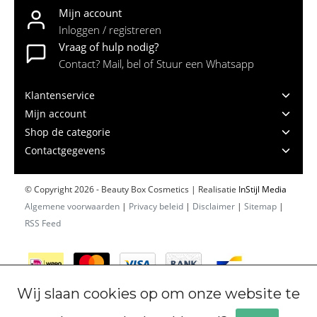
Mijn account
Inloggen / registreren
Vraag of hulp nodig?
Contact? Mail, bel of Stuur een Whatsapp
Klantenservice
Mijn account
Shop de categorie
Contactgegevens
© Copyright 2026 - Beauty Box Cosmetics | Realisatie
InStijl Media
Algemene voorwaarden
|
Privacy beleid
|
Disclaimer
|
Sitemap
|
RSS Feed
Wij slaan cookies op om onze website te