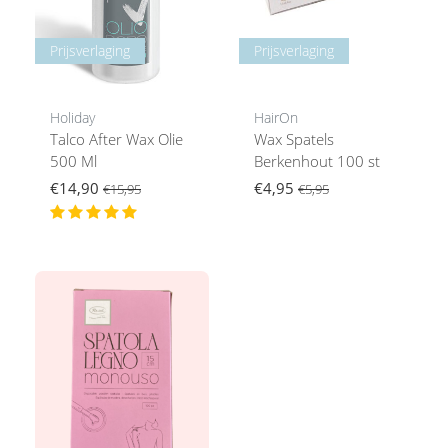
Prijsverlaging
Prijsverlaging
Holiday
HairOn
Talco After Wax Olie
Wax Spatels
500 Ml
Berkenhout 100 st
€14,90
€4,95
€15,95
€5,95