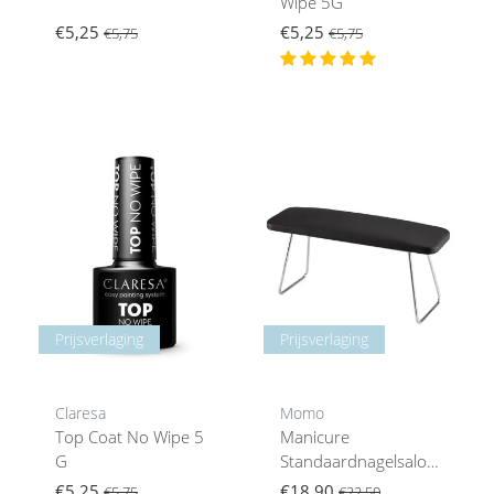
Wipe 5G
€5,25
€5,25
€5,75
€5,75
Prijsverlaging
Prijsverlaging
Claresa
Momo
Top Coat No Wipe 5
Manicure
G
Standaardnagelsalonzilver/
Zwart
€5,25
€18,90
€5,75
€22,50