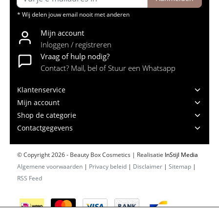
* Wij delen jouw email nooit met anderen
Mijn account
Inloggen / registreren
Vraag of hulp nodig?
Contact? Mail, bel of Stuur een Whatsapp
Klantenservice
Mijn account
Shop de categorie
Contactgegevens
© Copyright 2026 - Beauty Box Cosmetics | Realisatie
InStijl Media
Algemene voorwaarden
|
Privacy beleid
|
Disclaimer
|
Sitemap
|
RSS Feed