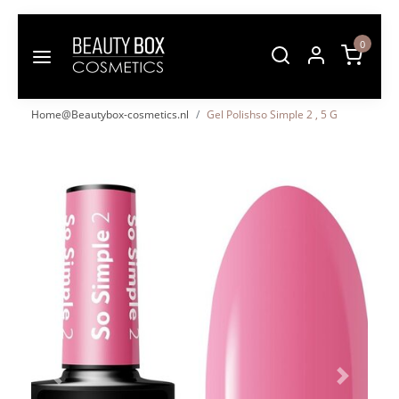
0
Home@Beautybox-cosmetics.nl
Gel Polishso Simple 2 , 5 G
Vorige
Volgende