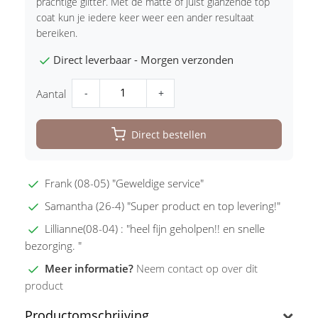
prachtige glitter. Met de matte of juist glanzende top
coat kun je iedere keer weer een ander resultaat
bereiken.
Direct leverbaar - Morgen verzonden
-
+
Aantal
Direct bestellen
Frank (08-05) "Geweldige service"
Samantha (26-4) "Super product en top levering!"
Lillianne(08-04) : "heel fijn geholpen!! en snelle
bezorging. "
Meer informatie?
Neem contact op over dit
product
Productomschrijving