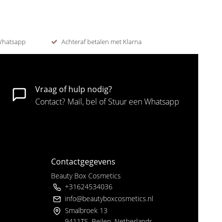
 Whatsapp
Achteraf betalen met Klarna
Vraag of hulp nodig?
Contact? Mail, bel of Stuur een Whatsapp
Contactgegevens
Beauty Box Cosmetics
+31624534036
info@beautyboxcosmetics.nl
Smalbroek 13
9411TS, Beilen, Netherlands