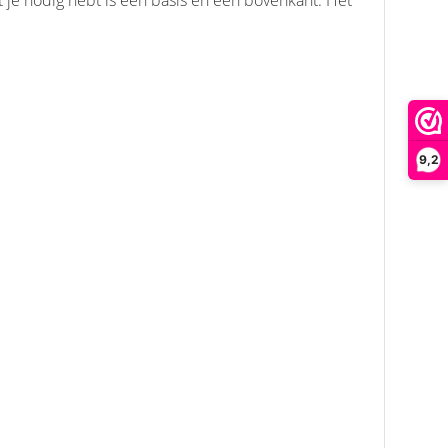
 je nodig hebt is een basis en een bovenkant. Het
9,2