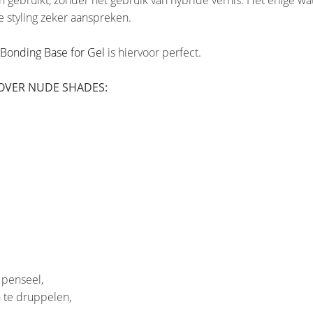
ebruikt, zonder het gebruik van hybride vernis. Het enige wat
e styling zeker aanspreken.
Bonding Base for Gel
is hiervoor perfect.
COVER NUDE SHADES:
 penseel,
 te druppelen,