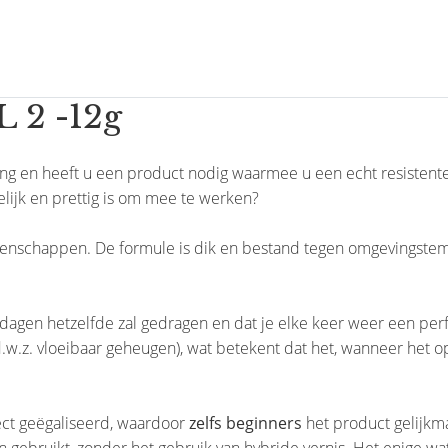
2 -12g
ng en heeft u een product nodig waarmee u een echt resistent
lijk en prettig is om mee te werken?
genschappen. De formule is dik en bestand tegen omgevingstemp
e dagen hetzelfde zal gedragen en dat je elke keer weer een per
w.z. vloeibaar geheugen), wat betekent dat het, wanneer het o
ect geëgaliseerd, waardoor
zelfs beginners
het product gelijkma