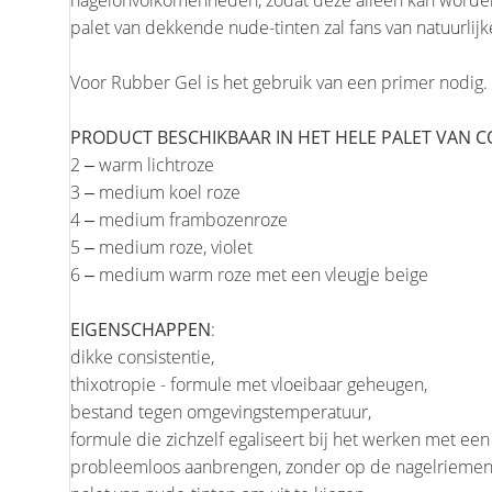
nagelonvolkomenheden, zodat deze alleen kan worden g
palet van dekkende nude-tinten zal fans van natuurlijk
Voor Rubber Gel is het gebruik van een primer nodig.
PRODUCT BESCHIKBAAR IN HET HELE PALET VAN 
2 ‒ warm lichtroze
3 ‒ medium koel roze
4 ‒ medium frambozenroze
5 ‒ medium roze, violet
6 ‒ medium warm roze met een vleugje beige
EIGENSCHAPPEN
:
dikke consistentie,
thixotropie - formule met vloeibaar geheugen,
bestand tegen omgevingstemperatuur,
formule die zichzelf egaliseert bij het werken met een
probleemloos aanbrengen, zonder op de nagelriemen