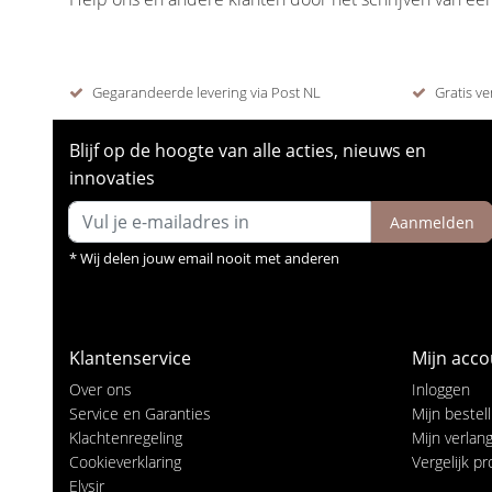
Gegarandeerde levering via Post NL
Gratis ve
Blijf op de hoogte van alle acties, nieuws en
innovaties
Aanmelden
* Wij delen jouw email nooit met anderen
Klantenservice
Mijn acco
Over ons
Inloggen
Service en Garanties
Mijn bestel
Klachtenregeling
Mijn verlangl
Cookieverklaring
Vergelijk p
Elysir