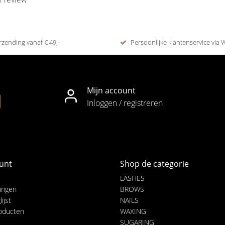
rzending vanaf € 49,-
Persoonlijke klantenservice via
Mijn account
Inloggen / registreren
unt
Shop de categorie
LASHES
lingen
BROWS
ijst
NAILS
roducten
WAXING
SUGARING