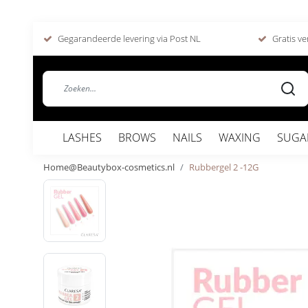
Gegarandeerde levering via Post NL
Gratis ve
LASHES
BROWS
NAILS
WAXING
SUGA
Home@Beautybox-cosmetics.nl
Rubbergel 2 -12G