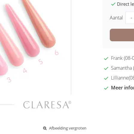
Direct 
Aantal
-
Frank (08-0
Samantha (2
Lillianne(08
Meer info
Afbeelding vergroten