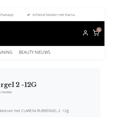
 Whatsapp
Achteraf betalen met Klarna
0
AINING
BEAUTY NIEUWS
rgel 2 -12G
en review
 Manicure met CLARESA RUBBERGEL 2 -12g