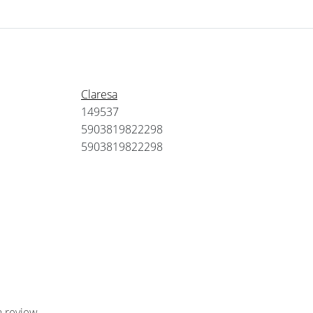
Claresa
149537
5903819822298
5903819822298
n review