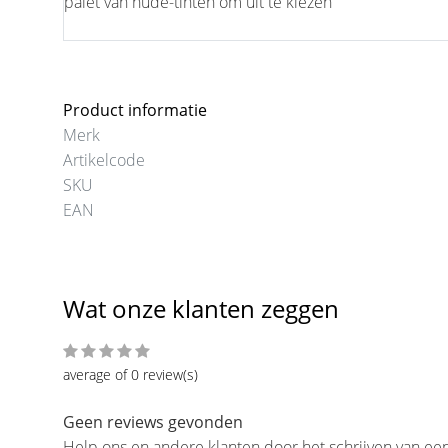
palet van nude-tinten om uit te kiezen
Product informatie
Merk
Artikelcode
SKU
EAN
Wat onze klanten zeggen
average of 0 review(s)
Geen reviews gevonden
Help ons en andere klanten door het schrijven van ee