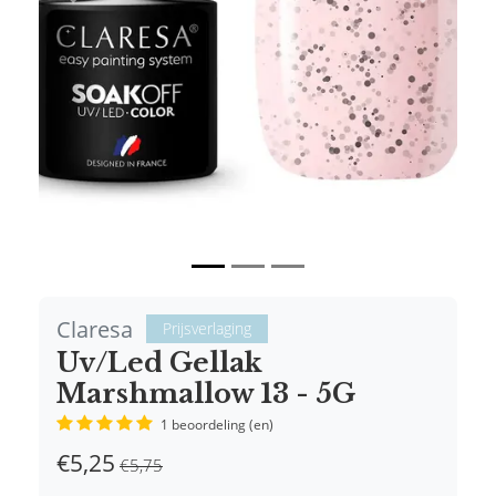
Vorige
Volgende
Claresa
Prijsverlaging
Uv/Led Gellak
Marshmallow 13 - 5G
1 beoordeling (en)
€5,25
€5,75