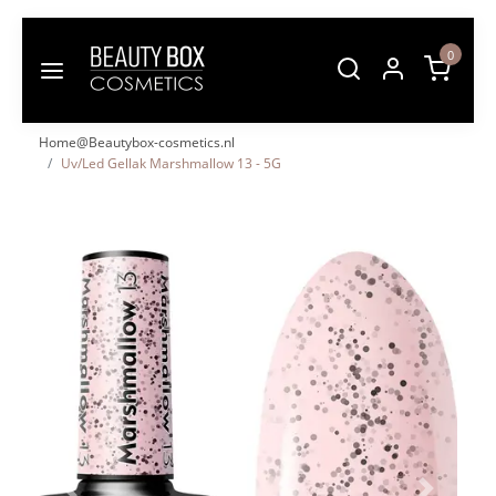
0
Home@Beautybox-cosmetics.nl
Uv/Led Gellak Marshmallow 13 - 5G