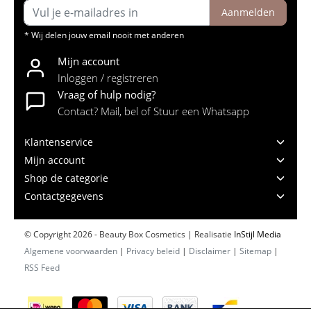
Aanmelden
* Wij delen jouw email nooit met anderen
Mijn account
Inloggen / registreren
Vraag of hulp nodig?
Contact? Mail, bel of Stuur een Whatsapp
Klantenservice
Mijn account
Shop de categorie
Contactgegevens
© Copyright 2026 - Beauty Box Cosmetics | Realisatie
InStijl Media
Algemene voorwaarden
|
Privacy beleid
|
Disclaimer
|
Sitemap
|
RSS Feed