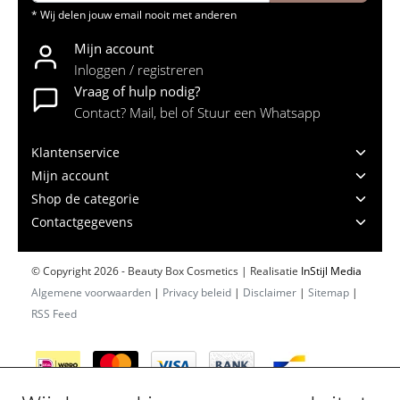
* Wij delen jouw email nooit met anderen
Mijn account
Inloggen / registreren
Vraag of hulp nodig?
Contact? Mail, bel of Stuur een Whatsapp
Klantenservice
Mijn account
Shop de categorie
Contactgegevens
© Copyright 2026 - Beauty Box Cosmetics | Realisatie
InStijl Media
Algemene voorwaarden
|
Privacy beleid
|
Disclaimer
|
Sitemap
|
RSS Feed