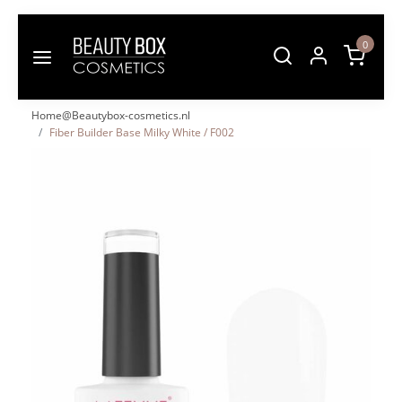
0
Home@Beautybox-cosmetics.nl
Fiber Builder Base Milky White / F002