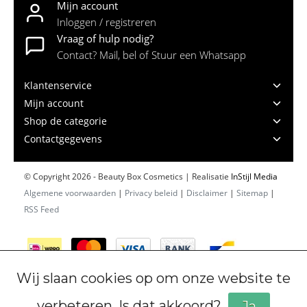
Mijn account
Inloggen / registreren
Vraag of hulp nodig?
Contact? Mail, bel of Stuur een Whatsapp
Klantenservice
Mijn account
Shop de categorie
Contactgegevens
© Copyright 2026 - Beauty Box Cosmetics | Realisatie
InStijl Media
Algemene voorwaarden
|
Privacy beleid
|
Disclaimer
|
Sitemap
|
RSS Feed
Wij slaan cookies op om onze website te
verbeteren. Is dat akkoord?
Ja