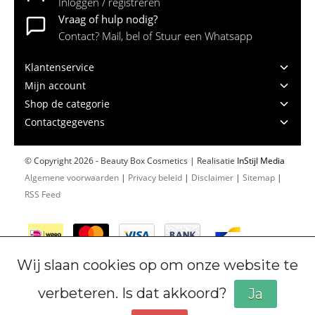
Inloggen / registreren
Vraag of hulp nodig?
Contact? Mail, bel of Stuur een Whatsapp
Klantenservice
Mijn account
Shop de categorie
Contactgegevens
© Copyright 2026 - Beauty Box Cosmetics | Realisatie
InStijl Media
Algemene voorwaarden
|
Privacy beleid
|
Disclaimer
|
Sitemap
|
RSS Feed
Wij slaan cookies op om onze website te
verbeteren. Is dat akkoord?
Ja