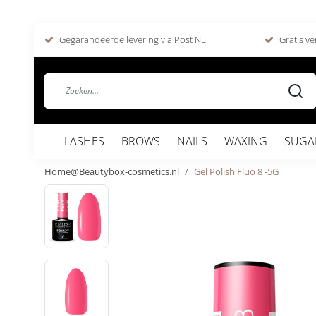
Gegarandeerde levering via Post NL
Gratis ve
LASHES
BROWS
NAILS
WAXING
SUGA
Home@Beautybox-cosmetics.nl
Gel Polish Fluo 8 -5G