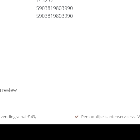
143232
5903819803990
5903819803990
n review
rzending vanaf € 49,-
Persoonlijke klantenservice via