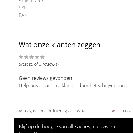
Artikelcode
SKU
EAN
Wat onze klanten zeggen
average of 0 review(s)
Geen reviews gevonden
Help ons en andere klanten door het schrijven van ee
Gegarandeerde levering via Post NL
Gratis ve
Blijf op de hoogte van alle acties, nieuws en