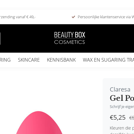
rzending vanaf € 49,-
Persoonlijke klantenservice via
RING
SKINCARE
KENNISBANK
WAX EN SUGARING TR
Claresa
Gel Po
Schrijf je eig
€5,25
€5
Kleuren die p