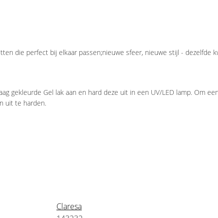
n die perfect bij elkaar passen;nieuwe sfeer, nieuwe stijl - dezelfde kw
g gekleurde Gel lak aan en hard deze uit in een UV/LED lamp. Om een be
 uit te harden.
Claresa