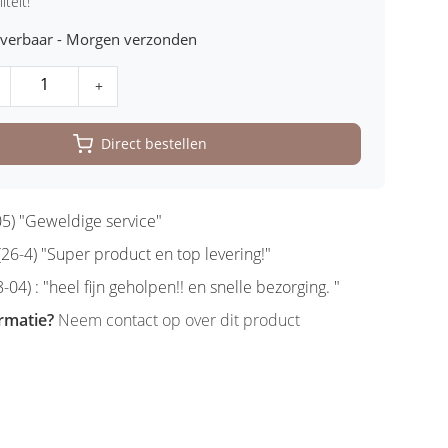
iteit!
leverbaar - Morgen verzonden
+
Direct bestellen
5) "Geweldige service"
6-4) "Super product en top levering!"
-04) : "heel fijn geholpen!! en snelle bezorging. "
rmatie?
Neem contact op over dit product