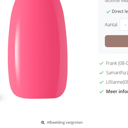
dezelfde kwal
Direct 
Aantal
-
Frank (08-0
Samantha (2
Lillianne(08
Meer info
Afbeelding vergroten