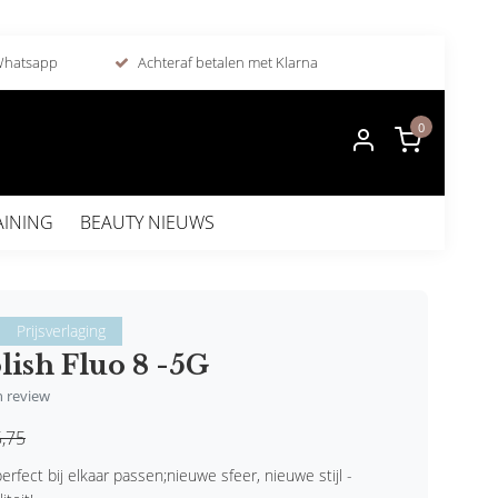
 Whatsapp
Achteraf betalen met Klarna
0
AINING
BEAUTY NIEUWS
Prijsverlaging
lish Fluo 8 -5G
en review
,75
erfect bij elkaar passen;nieuwe sfeer, nieuwe stijl -