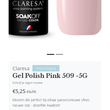
Claresa
Prijsverlaging
Gel Polish Pink 509 -5G
Schrijf je eigen review
€5,25
€5,75
Kleuren die perfect bij elkaar passen;nieuwe sfeer,
nieuwe stijl - dezelfde kwaliteit!