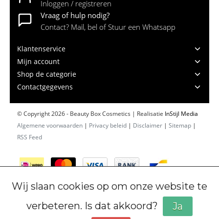
Inloggen / registreren
Vraag of hulp nodig?
Contact? Mail, bel of Stuur een Whatsapp
Klantenservice
Mijn account
Shop de categorie
Contactgegevens
© Copyright 2026 - Beauty Box Cosmetics | Realisatie
InStijl Media
Algemene voorwaarden
|
Privacy beleid
|
Disclaimer
|
Sitemap
|
RSS Feed
Wij slaan cookies op om onze website te
verbeteren. Is dat akkoord?
Ja