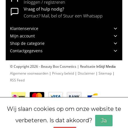
Inloggen / registreren
Vraag of hulp nodig?
Contact? Mail, bel of Stuur een Whatsapp
Klantenservice
Mijn account
Shop de categorie
Contactgegevens
© Copyright 2026 - Beauty Box Cosmetics | Realisatie
InStijl Media
Algemene voorwaarden
|
Privacy beleid
|
Disclaimer
|
Sitemap
|
RSS Feed
Wij slaan cookies op om onze website te
verbeteren. Is dat akkoord?
Ja