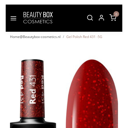
0
Home@Beautybox-cosmetics.nl
Gel Polish Red 431 -5G