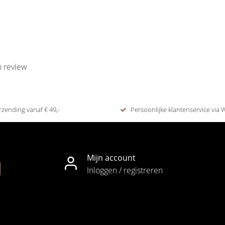
n review
rzending vanaf € 49,-
Persoonlijke klantenservice via
Mijn account
Inloggen / registreren