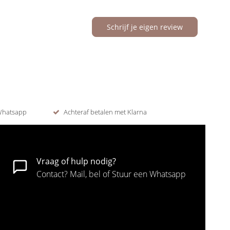
Schrijf je eigen review
 Whatsapp
Achteraf betalen met Klarna
Vraag of hulp nodig?
Contact? Mail, bel of Stuur een Whatsapp