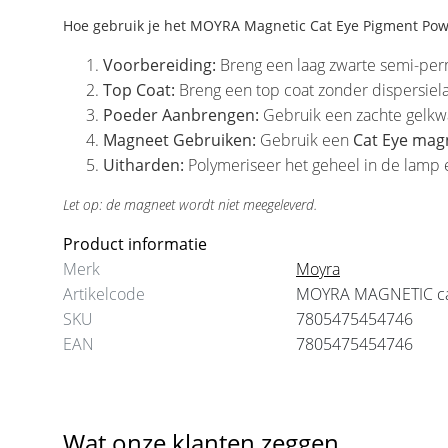
Hoe gebruik je het MOYRA Magnetic Cat Eye Pigment Po
Voorbereiding:
Breng een laag zwarte semi-per
Top Coat:
Breng een top coat zonder dispersiela
Poeder Aanbrengen:
Gebruik een zachte gelkw
Magneet Gebruiken:
Gebruik een
Cat Eye mag
Uitharden:
Polymeriseer het geheel in de lamp e
Let op: de magneet wordt niet meegeleverd.
Product informatie
Merk
Moyra
Artikelcode
MOYRA MAGNETIC ca
SKU
7805475454746
EAN
7805475454746
Wat onze klanten zeggen