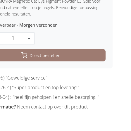
MOYRA Magnetic Cat Eye Pigment Powder 03 Gold voor
end cat eye effect op je nagels. Eenvoudige toepassing
ionele resultaten.
leverbaar - Morgen verzonden
+
Direct bestellen
5) "Geweldige service"
6-4) "Super product en top levering!"
-04) : "heel fijn geholpen!! en snelle bezorging. "
rmatie?
Neem contact op over dit product