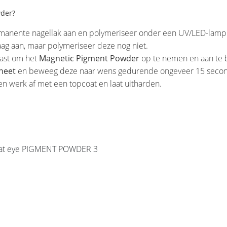
wder?
manente nagellak aan en polymeriseer onder een UV/LED-lamp
ag aan, maar polymeriseer deze nog niet.
ast om het
Magnetic Pigment Powder
op te nemen en aan te b
neet
en beweeg deze naar wens gedurende ongeveer 15 second
n werk af met een topcoat en laat uitharden.
t eye PIGMENT POWDER 3