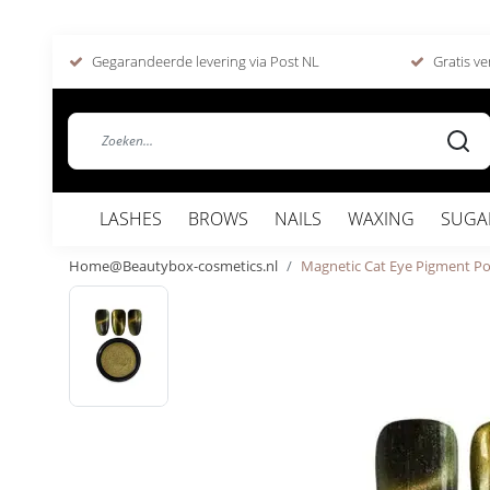
Gegarandeerde levering via Post NL
Gratis ve
LASHES
BROWS
NAILS
WAXING
SUGA
Home@Beautybox-cosmetics.nl
Magnetic Cat Eye Pigment Po