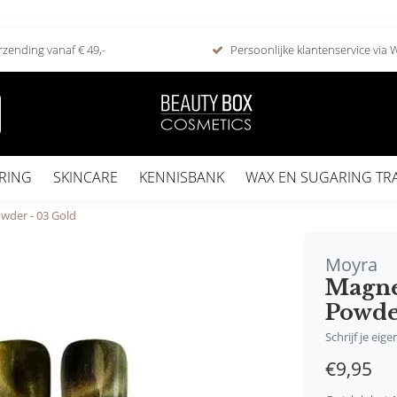
rzending vanaf € 49,-
Persoonlijke klantenservice via
RING
SKINCARE
KENNISBANK
WAX EN SUGARING TR
wder - 03 Gold
Moyra
Magne
Powde
Schrijf je eig
€9,95