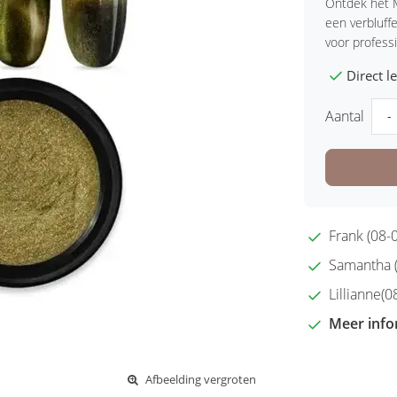
Ontdek het 
een verbluff
voor profess
Direct 
Aantal
-
Frank (08-0
Samantha (2
Lillianne(08
Meer info
Afbeelding vergroten