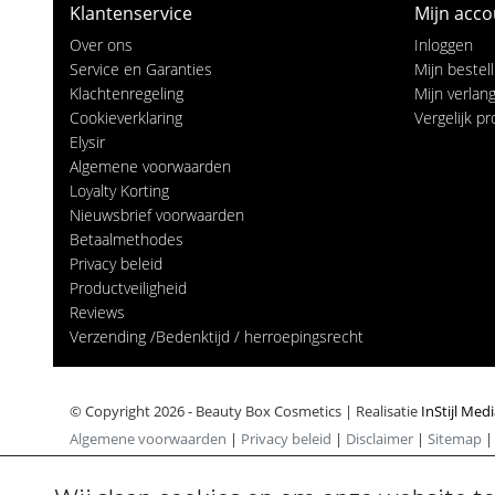
Klantenservice
Mijn acco
Over ons
Inloggen
Service en Garanties
Mijn bestel
Klachtenregeling
Mijn verlangl
Cookieverklaring
Vergelijk p
Elysir
Algemene voorwaarden
Loyalty Korting
Nieuwsbrief voorwaarden
Betaalmethodes
Privacy beleid
Productveiligheid
Reviews
Verzending /Bedenktijd / herroepingsrecht
© Copyright 2026 - Beauty Box Cosmetics | Realisatie
InStijl Med
Algemene voorwaarden
|
Privacy beleid
|
Disclaimer
|
Sitemap