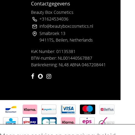
Contactgegevens
Beauty Box Cosmetics
+31624534036
info@beautyboxcosmetics.nl
Smalbroek 13
9411TS, Beilen, Netherlands
KvK Number: 01135381
BTW-number: NL001440567B87
Bankrekening: NL48 ABNA 0467208441