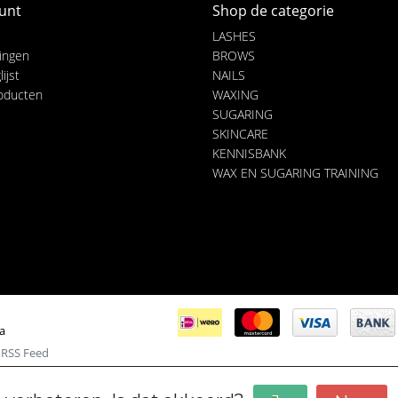
unt
Shop de categorie
LASHES
lingen
BROWS
ijst
NAILS
roducten
WAXING
SUGARING
SKINCARE
KENNISBANK
WAX EN SUGARING TRAINING
ia
|
RSS Feed