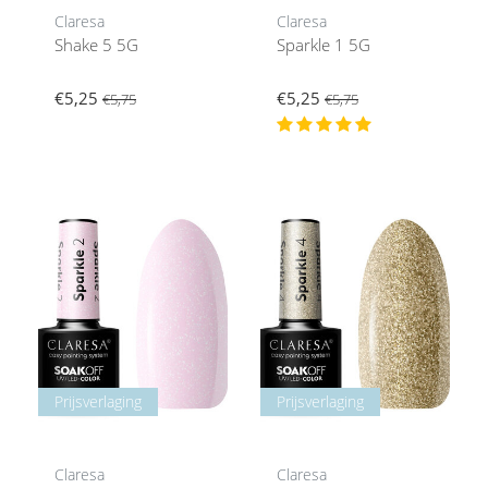
Claresa
Claresa
Shake 5 5G
Sparkle 1 5G
€5,25
€5,25
€5,75
€5,75
Prijsverlaging
Prijsverlaging
Claresa
Claresa