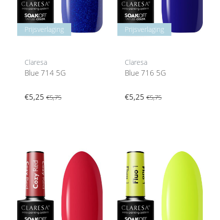
Prijsverlaging
Prijsverlaging
Claresa
Claresa
Blue 714 5G
Blue 716 5G
€5,25
€5,25
€5,75
€5,75