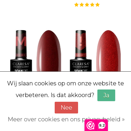
Prijsverlaging
Prijsverlaging
Wij slaan cookies op om onze website te
verbeteren. Is dat akkoord?
Ja
Claresa
Claresa
Gel Uv/Led Polish
Gel Uv/Led Polish
Nee
Kiss Me!-5G #5
Kiss Me!-5G #7
Meer over cookies en ons privacybeleid »
€5,25
€5,25
€5,75
€5,75
9,2