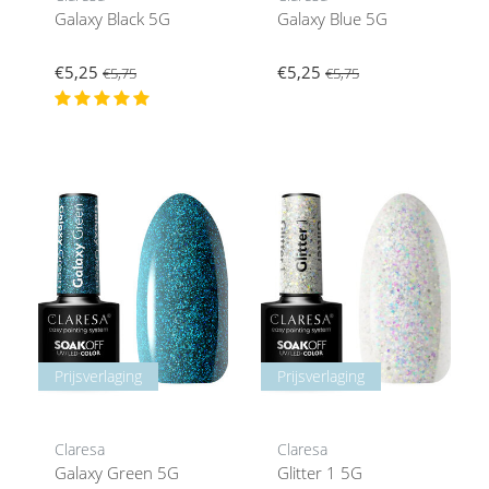
Galaxy Black 5G
Galaxy Blue 5G
€5,25
€5,25
€5,75
€5,75
Prijsverlaging
Prijsverlaging
Claresa
Claresa
Galaxy Green 5G
Glitter 1 5G