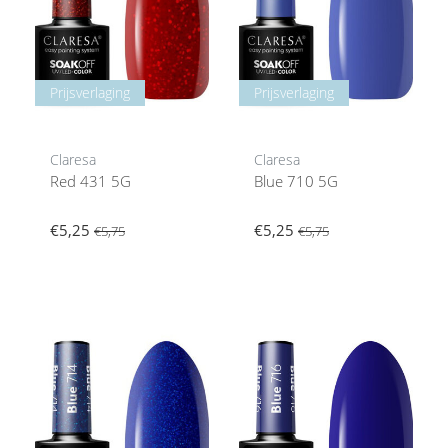
Prijsverlaging
Prijsverlaging
Claresa
Claresa
Red 431 5G
Blue 710 5G
€5,25
€5,25
€5,75
€5,75