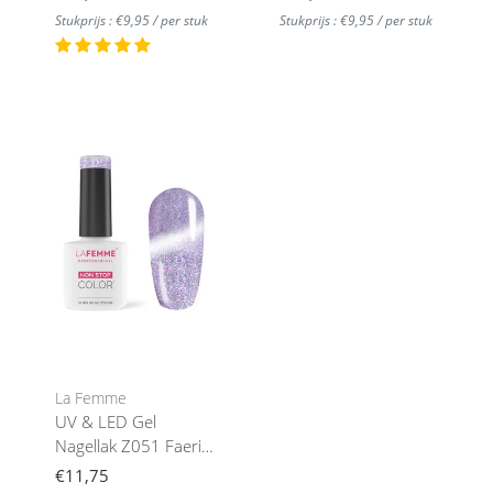
Stukprijs : €9,95 / per stuk
Stukprijs : €9,95 / per stuk
La Femme
UV & LED Gel
Nagellak Z051 Faerie
Shadow 8gr
€11,75