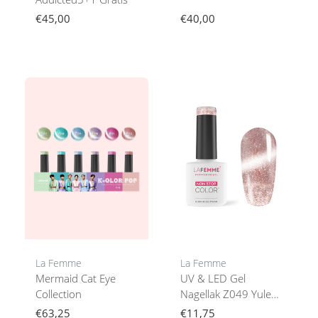
€45,00
€40,00
La Femme
La Femme
Mermaid Cat Eye
UV & LED Gel
Collection
Nagellak Z049 Yule
Cat Eye 8gr
€63,25
€11,75