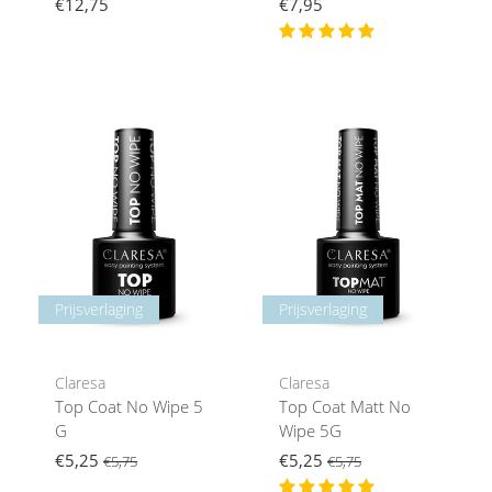
€12,75
€7,95
Prijsverlaging
Prijsverlaging
Claresa
Claresa
Top Coat No Wipe 5
Top Coat Matt No
G
Wipe 5G
€5,25
€5,25
€5,75
€5,75