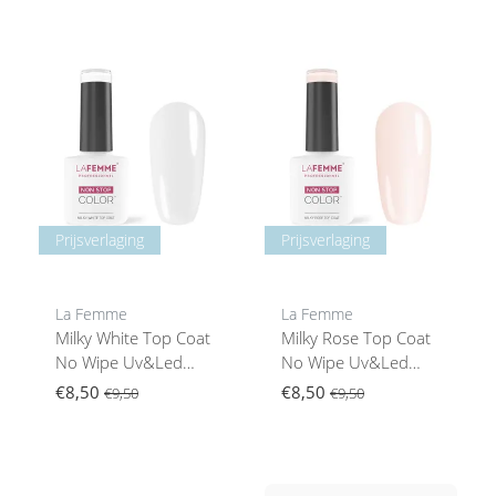
Prijsverlaging
Prijsverlaging
La Femme
La Femme
Milky White Top Coat
Milky Rose Top Coat
No Wipe Uv&Led
No Wipe Uv&Led
8Gr M001
8Gr M002
€8,50
€8,50
€9,50
€9,50