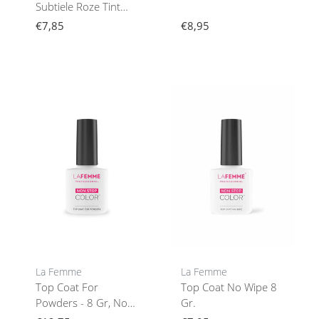
Subtiele Roze Tint
Met Roze
€7,85
€8,95
Glinsteringen
La Femme
La Femme
Top Coat For
Top Coat No Wipe 8
Powders - 8 Gr, No
Gr.
Wipe