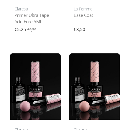
Claresa
La Femme
Primer Ultra Tape
Base Coat
Acid Free 5Ml
€5,25
€8,50
€5,75
Claresa
Claresa