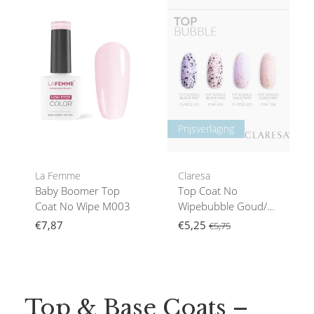
Prijsverlaging
La Femme
Claresa
Baby Boomer Top
Top Coat No
Coat No Wipe M003
Wipebubble Goud/
Zwart5G
€7,87
€5,25
€5,75
Top & Base Coats –