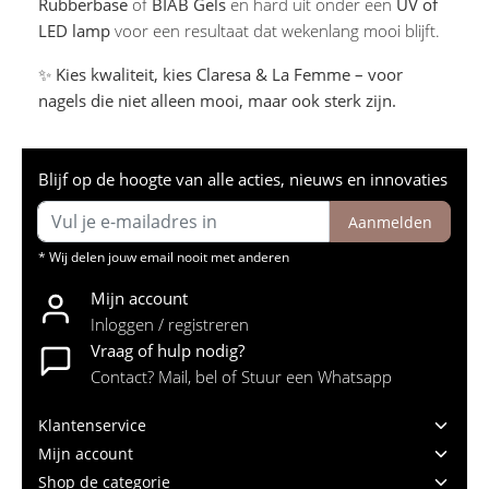
Rubberbase
of
BIAB Gels
en hard uit onder een
UV of
LED lamp
voor een resultaat dat wekenlang mooi blijft.
✨
Kies kwaliteit, kies Claresa & La Femme – voor
nagels die niet alleen mooi, maar ook sterk zijn.
Blijf op de hoogte van alle acties, nieuws en innovaties
Aanmelden
* Wij delen jouw email nooit met anderen
Mijn account
Inloggen / registreren
Vraag of hulp nodig?
Contact? Mail, bel of Stuur een Whatsapp
Klantenservice
Mijn account
Shop de categorie