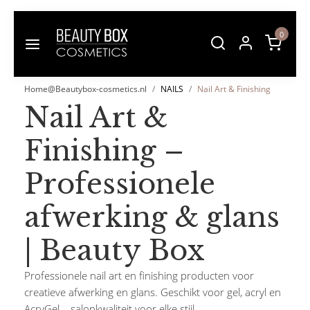
0
Home@Beautybox-cosmetics.nl
NAILS
Nail Art & Finishing
Nail Art &
Finishing –
Professionele
afwerking & glans
| Beauty Box
Professionele nail art en finishing producten voor
creatieve afwerking en glans. Geschikt voor gel, acryl en
AcryGel – salonkwaliteit voor elke stijl.