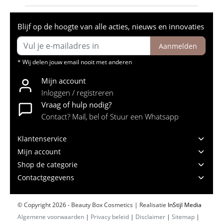
Blijf op de hoogte van alle acties, nieuws en innovaties
Aanmelden
* Wij delen jouw email nooit met anderen
Mijn account
Inloggen / registreren
Vraag of hulp nodig?
Contact? Mail, bel of Stuur een Whatsapp
Klantenservice
Mijn account
Shop de categorie
Contactgegevens
© Copyright 2026 - Beauty Box Cosmetics | Realisatie
InStijl Media
Algemene voorwaarden
|
Privacy beleid
|
Disclaimer
|
Sitemap
|