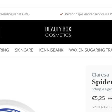
rzending vanaf € 49,-
Persoonlijke klantenservice via
RING
SKINCARE
KENNISBANK
WAX EN SUGARING TR
Claresa
Spider
Schrijf je eig
€5,25
€5
SPIDER GEL -