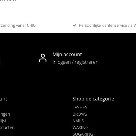
rzending vanaf € 49,-
Persoonlijke klantenservice via
Mijn account
Inloggen / registreren
unt
Shop de categorie
LASHES
lingen
BROWS
ijst
NAILS
roducten
WAXING
SUGARING