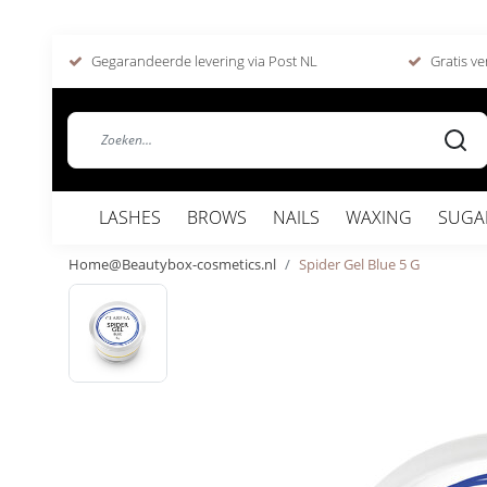
Gegarandeerde levering via Post NL
Gratis ve
LASHES
BROWS
NAILS
WAXING
SUGA
Home@Beautybox-cosmetics.nl
Spider Gel Blue 5 G