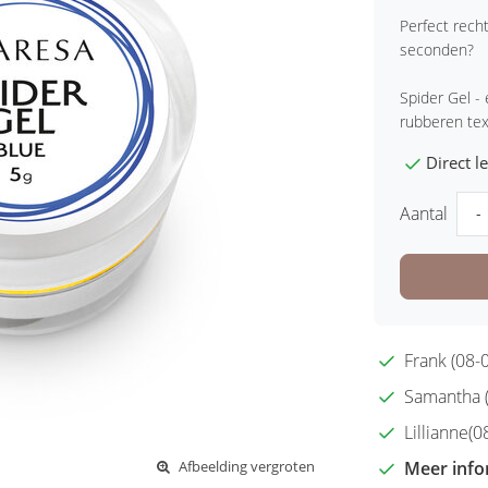
Perfect rech
seconden?
Spider Gel -
rubberen text
Direct 
Aantal
-
Frank (08-0
Samantha (2
Lillianne(08
Meer info
Afbeelding vergroten