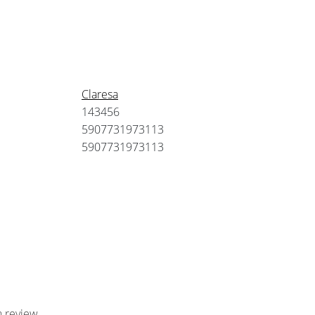
Claresa
143456
5907731973113
5907731973113
n review