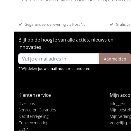
Gegarandeerde levering via Post NL
Gratis ve
Blijf op de hoogte van alle acties, nieuws en
innovaties
Aanmelden
* Wij delen jouw email nooit met anderen
Klantenservice
Mijn acco
Over ons
Inloggen
Service en Garanties
Mijn bestel
Klachtenregeling
Mijn verlangl
Cookieverklaring
Vergelijk p
Elysir