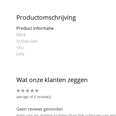
Productomschrijving
Product informatie
Merk
Artikelcode
SKU
EAN
Wat onze klanten zeggen
average of 0 review(s)
Geen reviews gevonden
Help ons en andere klanten door het schrijven van ee