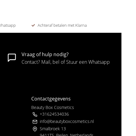
 Whatsapp
Achteraf betalen met Klarna
Vraag of hulp nodig?
Contact? Mail, bel of Stuur een Whatsapp
Contactgegevens
Beauty Box Cosmetics
+31624534036
info@beautyboxcosmetics.nl
Smalbroek 13
9411TS, Beilen, Netherlands