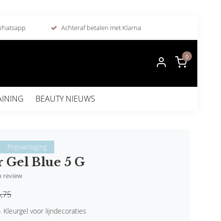
 Whatsapp
Achteraf betalen met Klarna
0
AINING
BEAUTY NIEUWS
Prijsverlaging
 Gel Blue 5 G
en review
,75
 Kleurgel voor lijndecoraties