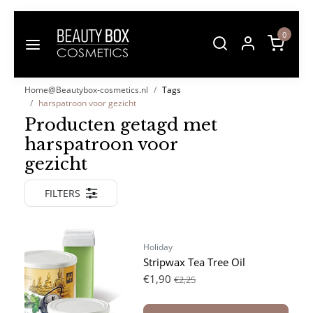
0
Home@Beautybox-cosmetics.nl
Tags
harspatroon voor gezicht
Producten getagd met
harspatroon voor
gezicht
FILTERS
Holiday
Stripwax Tea Tree Oil
€1,90
€2,25