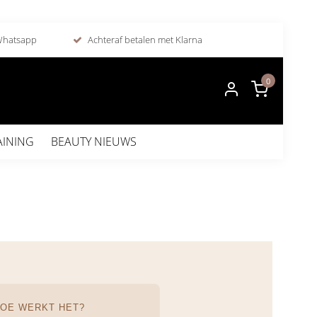
 Whatsapp
Achteraf betalen met Klarna
0
AINING
BEAUTY NIEUWS
OE WERKT HET?