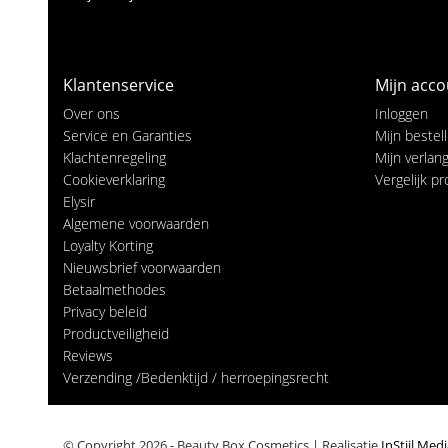
Klantenservice
Mijn acco
Over ons
Inloggen
Service en Garanties
Mijn bestel
Klachtenregeling
Mijn verlangl
Cookieverklaring
Vergelijk p
Elysir
Algemene voorwaarden
Loyalty Korting
Nieuwsbrief voorwaarden
Betaalmethodes
Privacy beleid
Productveiligheid
Reviews
Verzending /Bedenktijd / herroepingsrecht
© Copyright 2026 - Beauty Box Cosmetics | Realisatie
InStijl Med