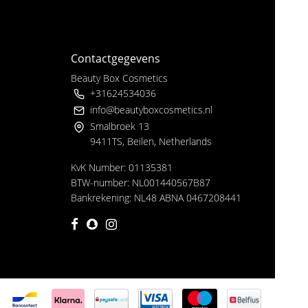
Contactgegevens
Beauty Box Cosmetics
+31624534036
info@beautyboxcosmetics.nl
Smalbroek 13
9411TS, Beilen, Netherlands
KvK Number: 01135381
BTW-number: NL001440567B87
Bankrekening: NL48 ABNA 0467208441