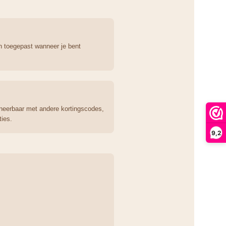
h toegepast wanneer je bent
bineerbaar met andere kortingscodes,
ties.
9,2