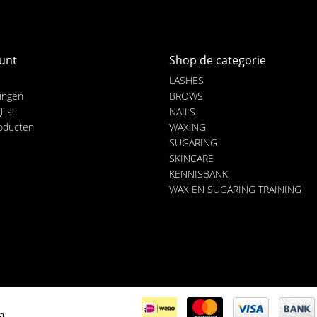
unt
Shop de categorie
LASHES
lingen
BROWS
ijst
NAILS
roducten
WAXING
SUGARING
SKINCARE
KENNISBANK
WAX EN SUGARING TRAINING
ia