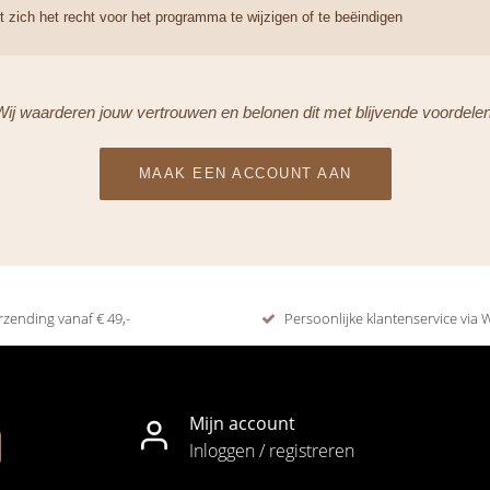
zich het recht voor het programma te wijzigen of te beëindigen
Wij waarderen jouw vertrouwen en belonen dit met blijvende voordelen
MAAK EEN ACCOUNT AAN
rzending vanaf € 49,-
Persoonlijke klantenservice via
Mijn account
Inloggen / registreren