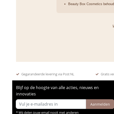
Beauty Box Cosmetics behoudt 
Gegarandeerde levering via Post NL
Gratis ve
Blijf op de hoogte van alle acties, nieuws en
innovaties
Aanmelden
* Wij delen jouw email nooit met anderen