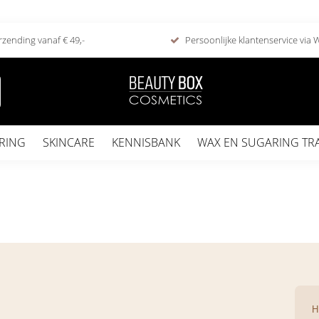
rzending vanaf € 49,-
Persoonlijke klantenservice via
RING
SKINCARE
KENNISBANK
WAX EN SUGARING TR
H