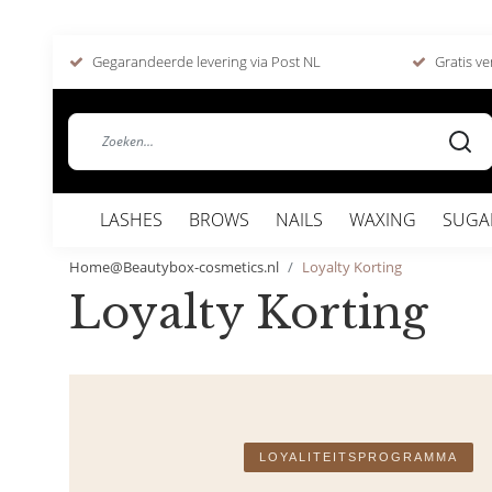
Gegarandeerde levering via Post NL
Gratis ve
LASHES
BROWS
NAILS
WAXING
SUGA
Home@Beautybox-cosmetics.nl
Loyalty Korting
Loyalty Korting
LOYALITEITSPROGRAMMA