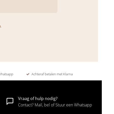
.
 Whatsapp
Achteraf betalen met Klarna
Vraag of hulp nodig?
Contact? Mail, bel of Stuur een Whatsapp