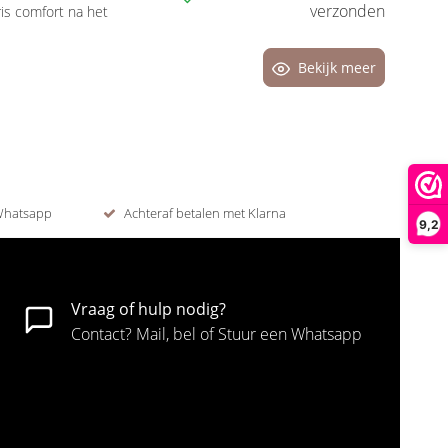
verzonden
is comfort na het
Bekijk meer
 Whatsapp
Achteraf betalen met Klarna
9,2
Vraag of hulp nodig?
Contact? Mail, bel of Stuur een Whatsapp