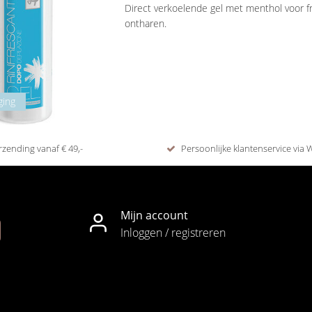
Direct verkoelende gel met menthol voor fr
ontharen.
✔ Verkoelende werking met menthol
✔ Lichte textuur
✔ Snelle opname
✔ Verfrist en verzorgt de huid
ging
✔ Voor pre- en post wax gebruik
rzending vanaf € 49,-
Persoonlijke klantenservice via
Mijn account
Inloggen / registreren