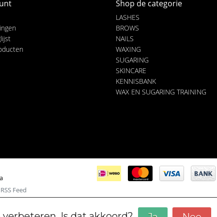
unt
Shop de categorie
LASHES
lingen
BROWS
ijst
NAILS
roducten
WAXING
SUGARING
SKINCARE
KENNISBANK
WAX EN SUGARING TRAINING
ia
|
RSS Feed
 verbeteren. Is dat akkoord?