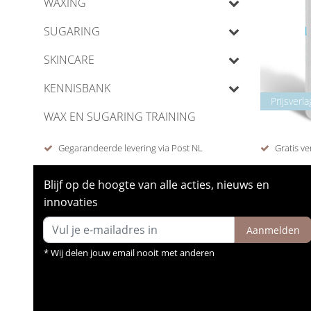
WAXING
SUGARING
SKINCARE
KENNISBANK
Prijsverla
WAX EN SUGARING TRAINING
Gegarandeerde levering via Post NL
Gratis ve
Blijf op de hoogte van alle acties, nieuws en
innovaties
Aanmelden
* Wij delen jouw email nooit met anderen