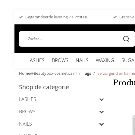
Gegarandeerde levering via Post NL
Gratis ve
LASHES
BROWS
NAILS
WAXING
SUGA
Home@Beautybox-cosmetics.nl
Tags
verzorgend en kalm
Produ
Shop de categorie
LASHES
BROWS
NAILS