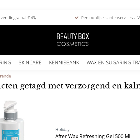
rzending vanaf € 49,-
Persoonlijke klantenservice via
RING
SKINCARE
KENNISBANK
WAX EN SUGARING TR
erende
cten getagd met verzorgend en ka
Holiday
After Wax Refreshing Gel 500 Ml