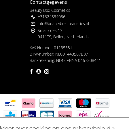
Contactgegevens
Beauty Box Cosmetics
+31624534036
info@beautyboxcosmetics.nl
Smalbroek 13
9411TS, Beilen, Netherlands
KvK Number: 01135381
BTW-number: NL001440567B87
Bankrekening: NL48 ABNA 0467208441
Meer over cookies en ons privacybeleid »