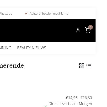
 Whatsapp
Achteraf betalen met Klarna
0
AINING
BEAUTY NIEUWS
lmerende
€14,95
€16,50
Direct leverbaar - Morgen