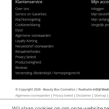
Klantenservice
Mijn acco
Over ons
Inloggen
Service en Garanties
Mijn bestel
Klachtenregeling
Mijn verlangl
Cookieverklaring
Vergelijk p
Elysir
Algemene voorwaarden
Loyalty Korting
Nieuwsbrief voorwaarden
Betaalmethodes
Privacy beleid
Productveiligheid
Reviews
Verzending /Bedenktijd / herroepingsrecht
© Copyright 2026 - Beauty Box Cosmetics | Realisatie
InStijl Med
Algemene voorwaarden
|
Privacy beleid
|
Disclaimer
|
Sitemap
Wij slaan cookies op om onze website te
Cookiebeleid