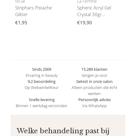
Ro.ial
La Femme
Striphars Pistache
Spheric Acryl Gel
Glitter
Crystal 30gr
Transparant
€1,95
€19,90
Sinds 2009
15.289 klanten
Ervaring in beauty
Gingen je voor
9,2 beoordeling
Getest in onze salon
Op WebwinkelKeur
Alleen producten die écht
werken
Snelle levering
Persoonlijk advies
Binnen 1 werkdag verzonden
Via WhatsApp
Welke behandeling past bij