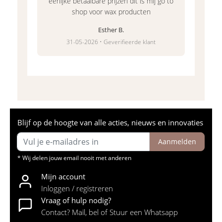
eerlijke betaalbare prijzen dit is mij go to
shop voor wax producten
Esther B.
31-05-2026 • Geverifieerde klant
Blijf op de hoogte van alle acties, nieuws en innovaties
Aanmelden
* Wij delen jouw email nooit met anderen
Mijn account
Inloggen / registreren
Vraag of hulp nodig?
Contact? Mail, bel of Stuur een Whatsapp