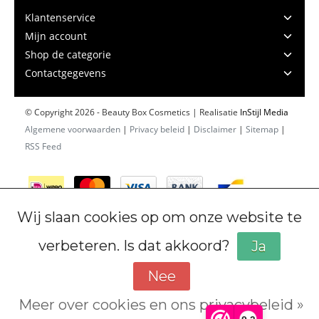
Klantenservice
Mijn account
Shop de categorie
Contactgegevens
© Copyright 2026 - Beauty Box Cosmetics | Realisatie
InStijl Media
Algemene voorwaarden
|
Privacy beleid
|
Disclaimer
|
Sitemap
|
RSS Feed
Wij slaan cookies op om onze website te
verbeteren. Is dat akkoord?
Ja
Nee
Meer over cookies en ons privacybeleid »
Cookiebeleid