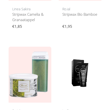
Linea Sakira
Ro.ial
Stripwax Camelia &
Stripwax Bio Bamboe
Granaatappel
€1,85
€1,95