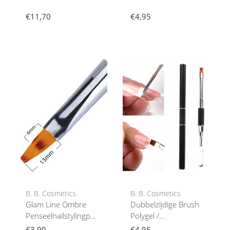
€11,70
€4,95
B. B. Cosmetics
B. B. Cosmetics
Glam Line Ombre
Dubbelzijdige Brush
Penseelnailstylingpenselen6/13
Polygel /
Mm
Acrylgelbrushnailstyling
€3,99
€4,95