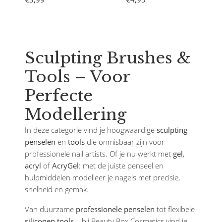
Sculpting Brushes &
Tools – Voor
Perfecte
Modellering
In deze categorie vind je hoogwaardige
sculpting
penselen
en
tools
die onmisbaar zijn voor
professionele nail artists. Of je nu werkt met
gel
,
acryl
of
AcryGel
: met de juiste penseel en
hulpmiddelen modelleer je nagels met precisie,
snelheid en gemak.
Van duurzame
professionele penselen
tot flexibele
siliconen tools
– bij Beauty Box Cosmetics vind je