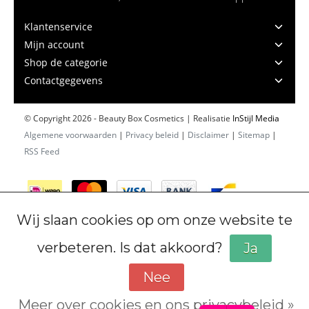
Klantenservice
Mijn account
Shop de categorie
Contactgegevens
© Copyright 2026 - Beauty Box Cosmetics | Realisatie
InStijl Media
Algemene voorwaarden
|
Privacy beleid
|
Disclaimer
|
Sitemap
|
RSS Feed
Wij slaan cookies op om onze website te
verbeteren. Is dat akkoord?
Ja
Nee
Meer over cookies en ons privacybeleid »