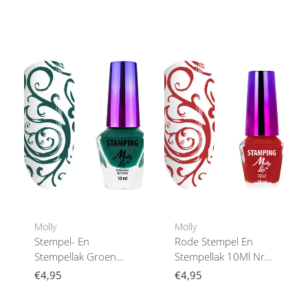
Molly
Molly
Stempel- En
Rode Stempel En
Stempellak Groen
Stempellak 10Ml Nr.
10Ml Nr. 8
5
€4,95
€4,95