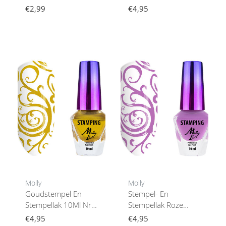
Transparant Helder
3
€2,99
€4,95
Molly
Molly
Goudstempel En
Stempel- En
Stempellak 10Ml Nr.
Stempellak Roze
4
10Ml Nr. 6
€4,95
€4,95