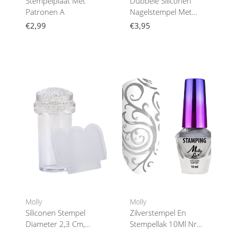
Stempelplaat Met
Dubbele Siliconen
Patronen A
Nagelstempel Met
Kristallen
€2,99
€3,95
Molly
Molly
Siliconen Stempel
Zilverstempel En
Diameter 2,3 Cm,
Stempellak 10Ml Nr.