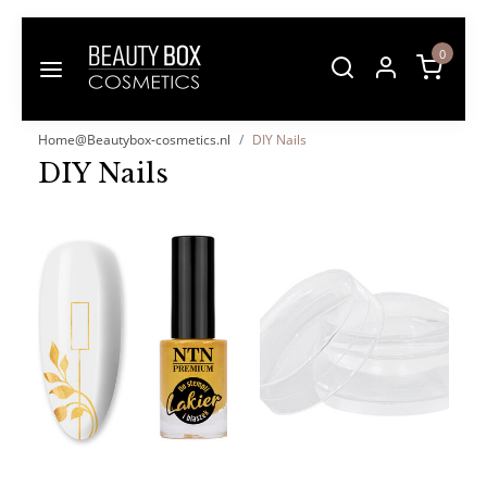
0
Home@Beautybox-cosmetics.nl
DIY Nails
DIY Nails