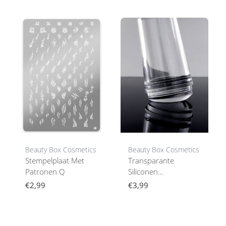
Beauty Box Cosmetics
Beauty Box Cosmetics
Stempelplaat Met
Transparante
Patronen Q
Siliconen
Stempelnailstyling
€2,99
€3,99