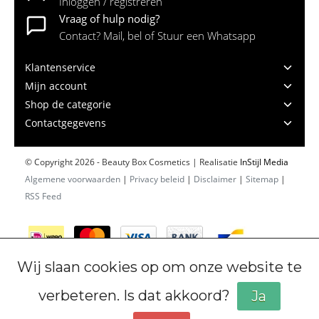
Inloggen / registreren
Vraag of hulp nodig?
Contact? Mail, bel of Stuur een Whatsapp
Klantenservice
Mijn account
Shop de categorie
Contactgegevens
© Copyright 2026 - Beauty Box Cosmetics | Realisatie
InStijl Media
Algemene voorwaarden
|
Privacy beleid
|
Disclaimer
|
Sitemap
|
RSS Feed
Wij slaan cookies op om onze website te
verbeteren. Is dat akkoord?
Ja