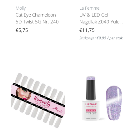
Molly
La Femme
Cat Eye Chameleon
UV & LED Gel
5D Twist 5G Nr. 240
Nagellak Z049 Yule
Cat Eye 8gr
€5,75
€11,75
Stukprijs : €9,95 / per stuk