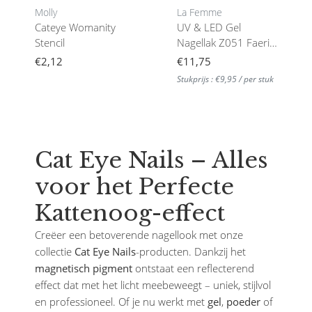
Molly
La Femme
Cateye Womanity
UV & LED Gel
Stencil
Nagellak Z051 Faerie
Shadow 8gr
€2,12
€11,75
Stukprijs : €9,95 / per stuk
Cat Eye Nails – Alles
voor het Perfecte
Kattenoog-effect
Creëer een betoverende nagellook met onze
collectie
Cat Eye Nails
-producten. Dankzij het
magnetisch pigment
ontstaat een reflecterend
effect dat met het licht meebeweegt – uniek, stijlvol
en professioneel. Of je nu werkt met
gel
,
poeder
of