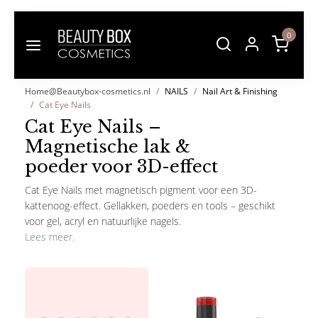
0
Home@Beautybox-cosmetics.nl
NAILS
Nail Art & Finishing
Cat Eye Nails
Cat Eye Nails –
Magnetische lak &
poeder voor 3D-effect
Cat Eye Nails met magnetisch pigment voor een 3D-
kattenoog-effect. Gellakken, poeders en tools – geschikt
voor gel, acryl en natuurlijke nagels.
Lees meer.