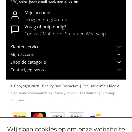
* Wij delen jouw email nooit met anderen
Mijn account
Inloggen / registreren
Vraag of hulp nodig?
Contact? Mail, bel of Stuur een Whatsapp
Klantenservice
Mijn account
Shop de categorie
Contactgegevens
© Copyright 2026 - Beauty Box Cosmetics | Realisatie
InStijl Media
Algemene voorwaarden
|
Privacy beleid
|
Disclaimer
|
Sitemap
|
RSS Feed
Wij slaan cookies op om onze website te