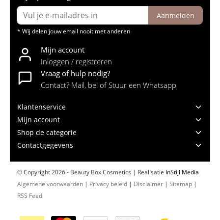
Aanmelden
* Wij delen jouw email nooit met anderen
Mijn account
Inloggen / registreren
Vraag of hulp nodig?
Contact? Mail, bel of Stuur een Whatsapp
Klantenservice
Mijn account
Shop de categorie
Contactgegevens
© Copyright 2026 - Beauty Box Cosmetics | Realisatie
InStijl Media
Algemene voorwaarden
|
Privacy beleid
|
Disclaimer
|
Sitemap
|
RSS Feed