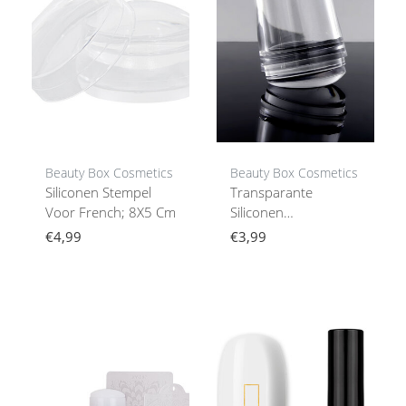
Beauty Box Cosmetics
Beauty Box Cosmetics
Siliconen Stempel
Transparante
Voor French; 8X5 Cm
Siliconen
Stempelnailstyling
€4,99
€3,99