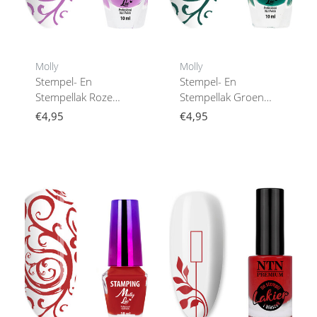
Molly
Molly
Stempel- En
Stempel- En
Stempellak Roze
Stempellak Groen
10Ml Nr. 6
10Ml Nr. 8
€4,95
€4,95