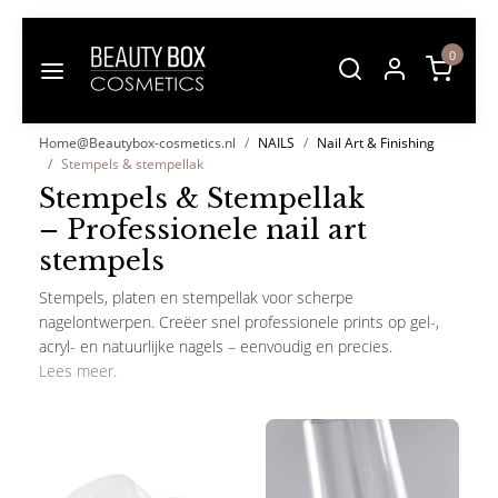
0
Home@Beautybox-cosmetics.nl
NAILS
Nail Art & Finishing
Stempels & stempellak
Stempels & Stempellak
– Professionele nail art
stempels
Stempels, platen en stempellak voor scherpe
nagelontwerpen. Creëer snel professionele prints op gel-,
acryl- en natuurlijke nagels – eenvoudig en precies.
Lees meer.