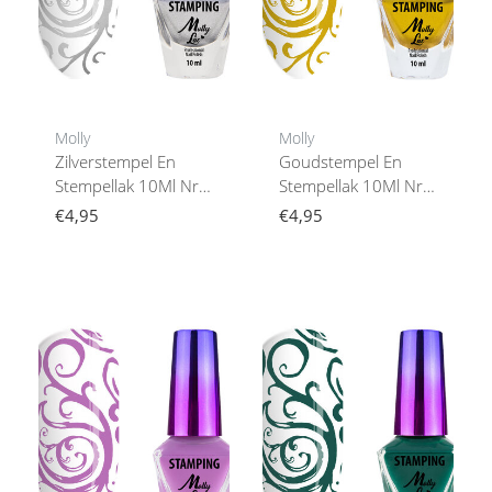
Molly
Molly
Zilverstempel En
Goudstempel En
Stempellak 10Ml Nr.
Stempellak 10Ml Nr.
3
4
€4,95
€4,95