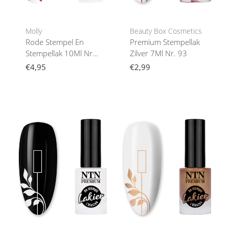
Molly
Beauty Box Cosmetics
Rode Stempel En
Premium Stempellak
Stempellak 10Ml Nr.
Zilver 7Ml Nr. 93
5
€4,95
€2,99