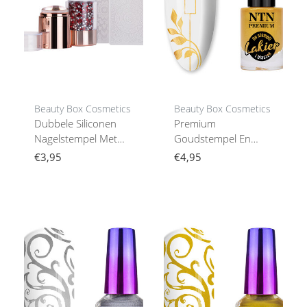
Beauty Box Cosmetics
Beauty Box Cosmetics
Dubbele Siliconen
Premium
Nagelstempel Met
Goudstempel En
Kristallen
Plaatlak 7Ml Nr. 96
€3,95
€4,95