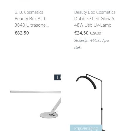
B. B. Cosmetics
Beauty Box Cosmetics
Beauty Box Acd-
Dubbele Led Glow 5
3840 Ultrasone
48W Usb Uv-Lamp
Reiniger, Capaciteit
€82,50
€24,50
€29,00
0,6 L 31W Wit
Stukprijs : €44,95 / per
stuk
Prijsverlaging