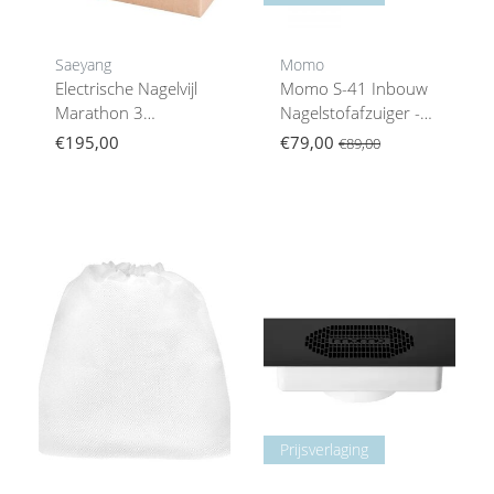
Saeyang
Momo
Electrische Nagelvijl
Momo S-41 Inbouw
Marathon 3
Nagelstofafzuiger -
Champion +
Krachtig, Stil &
€195,00
€79,00
€89,00
H200Wit, Nagelfrees
Professioneel Design
Prijsverlaging