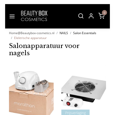
0
Home@Beautybox-cosmetics.nl
NAILS
Salon Essentials
Elektrische apparatuur
Salonapparatuur voor
nagels
Prijsverlaging