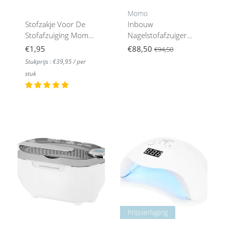
Momo
Stofzakje Voor De
Inbouw
Stofafzuiging Momo
Nagelstofafzuiger
S41
Momo S-41
€1,95
€88,50
€94,50
Stukprijs : €39,95 / per
stuk
Prijsverlaging