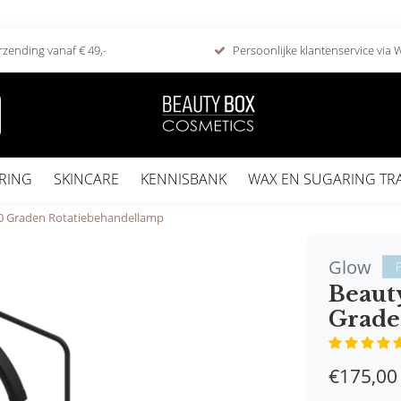
rzending vanaf € 49,-
Persoonlijke klantenservice via
RING
SKINCARE
KENNISBANK
WAX EN SUGARING TR
0 Graden Rotatiebehandellamp
Glow
P
Beaut
Grade
€175,00