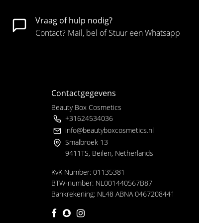
Vraag of hulp nodig?
Contact? Mail, bel of Stuur een Whatsapp
Contactgegevens
Beauty Box Cosmetics
+31624534036
info@beautyboxcosmetics.nl
Smalbroek 13
9411TS, Beilen, Netherlands
KvK Number: 01135381
BTW-number: NL001440567B87
Bankrekening: NL48 ABNA 0467208441