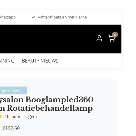
 Whatsapp
Achteraf betalen met Klarna
0
AINING
BEAUTY NIEUWS
rijsverlaging
ysalon Booglampled360
n Rotatiebehandellamp
1 beoordeling (en)
€192,50