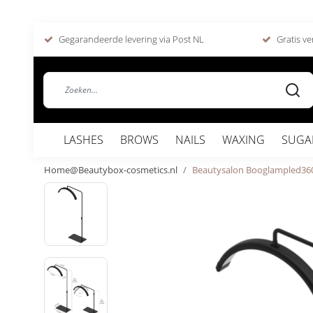
Gegarandeerde levering via Post NL
Gratis ve
LASHES
BROWS
NAILS
WAXING
SUGA
Home@Beautybox-cosmetics.nl
Beautysalon Booglampled36