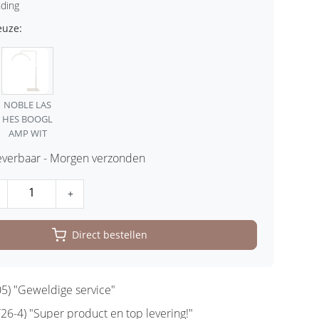
nding
euze:
NOBLE LAS
HES BOOGL
AMP WIT
leverbaar - Morgen verzonden
+
Direct bestellen
5) "Geweldige service"
6-4) "Super product en top levering!"