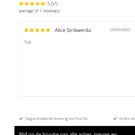
5,0/5
average of 1 review(s)
Alice Strikwerda
20/03/2023
Top
Gegarandeerde levering via Post NL
Gratis ve
Blijf op de hoogte van alle acties, nieuws en