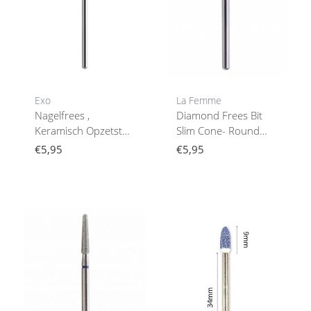
Exo
La Femme
Nagelfrees ,
Diamond Frees Bit
Keramisch Opzetstuk
Slim Cone- Round
Nagelfreesharde
Top Bit 8 (Medium)
€5,95
€5,95
Blauwe Kegel 05