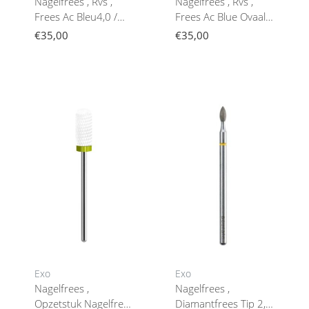
Nagelfrees , Rvs ,
Nagelfrees , Rvs ,
Frees Ac Bleu4,0 /
Frees Ac Blue Ovaal
13,5 Mmacurata
4,0 / 11,5Mm
€35,00
€35,00
Acurata
Exo
Exo
Nagelfrees ,
Nagelfrees ,
Opzetstuk Nagelfrees
Diamantfrees Tip 2,3