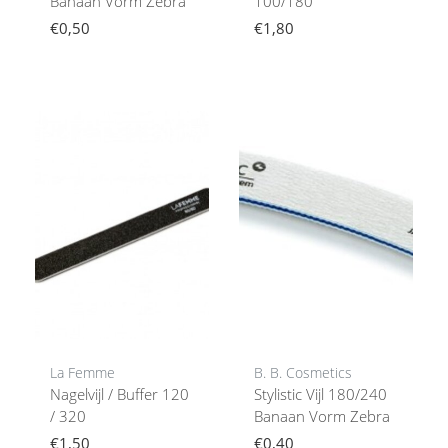
Banaan Vorm Zebra
100/180
€0,50
€1,80
La Femme
B. B. Cosmetics
Nagelvijl / Buffer 120
Stylistic Vijl 180/240
/ 320
Banaan Vorm Zebra
€1,50
€0,40