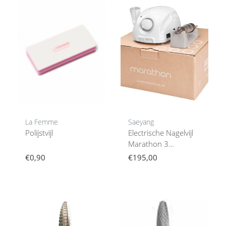
La Femme
Saeyang
Polijstvijl
Electrische Nagelvijl
Marathon 3
Champion +
€0,90
€195,00
H200Wit, Nagelfrees