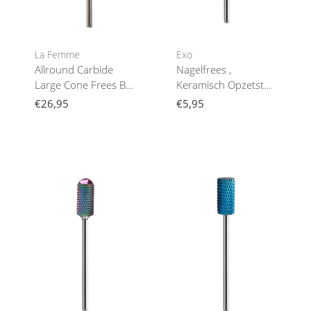
La Femme
Exo
Allround Carbide
Nagelfrees ,
Large Cone Frees Bit
Keramisch Opzetstuk
5 ( Medium)
Nagelfreesrainbow
€26,95
€5,95
Kegel 15