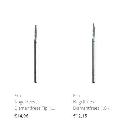
Acurata
Exo
Exo
Nagelfrees ,
Nagelfrees
Diamantfrees Tip 1,8
Diamantfrees 1.8 /
/ 10,0 Mm Acurata
10.0 Mm Acurata
€14,96
€12,15