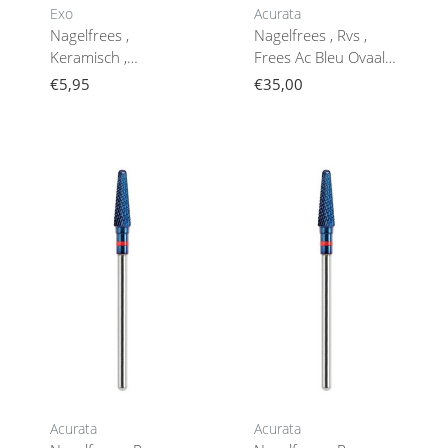
Exo
Acurata
Nagelfrees ,
Nagelfrees , Rvs ,
Keramisch ,
Frees Ac Bleu Ovaal
Opzetstuk Nagelfrees
6Mm /14 Mmacurata
€5,95
€35,00
Fijne Rol 102
Acurata
Acurata