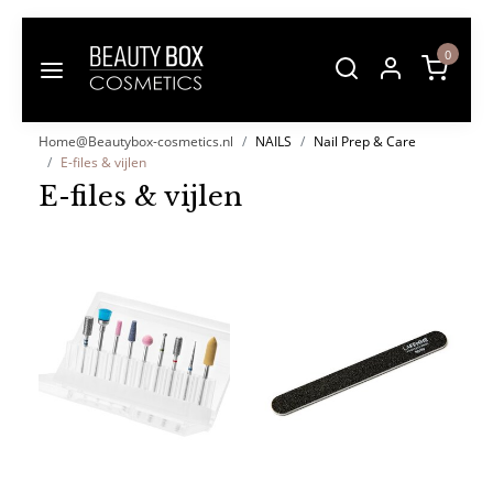
0
Home@Beautybox-cosmetics.nl
NAILS
Nail Prep & Care
E-files & vijlen
E-files & vijlen