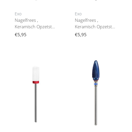
Exo
Exo
Nagelfrees ,
Nagelfrees ,
Keramisch Opzetstuk
Keramisch Opzetstuk
Nagelfreesrainbow
Nagelfreesharde
€5,95
€5,95
Ronde Cilinder 13
Rechte Rol 9