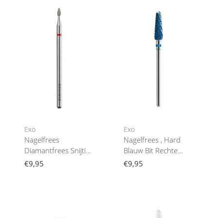
Exo
Exo
Nagelfrees
Nagelfrees , Hard
Diamantfrees Snijtip
Blauw Bit Rechte
1,6 / 3,5 Mm Acurata
Kegel 01
€9,95
€9,95