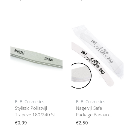
B. B. Cosmetics
B. B. Cosmetics
Stylistic Polijstvijl
Nagelvijl Safe
Trapeze 180/240 St
Package Banaan
180/240 5 Stuks
€0,99
€2,50