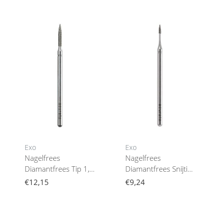
Exo
Exo
Nagelfrees
Nagelfrees
Diamantfrees Tip 1,6
Diamantfrees Snijtip
/ 10,0 Mm Acurata
1,0 / 4,0 Mm Mm
€12,15
€9,24
Acurata