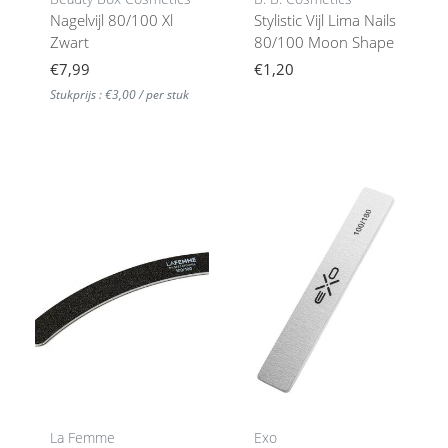
Nagelvijl 80/100 Xl
Stylistic Vijl Lima Nails
Zwart
80/100 Moon Shape
€7,99
€1,20
Stukprijs : €3,00 / per stuk
La Femme
Exo