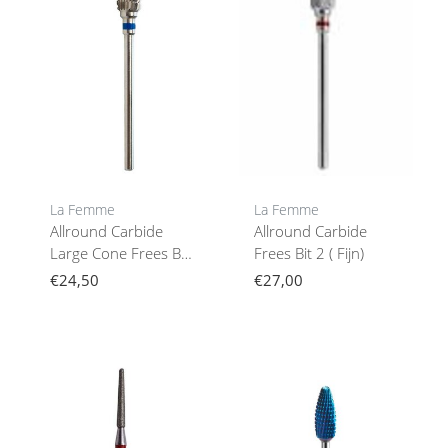
La Femme
La Femme
Allround Carbide
Allround Carbide
Large Cone Frees Bit
Frees Bit 2 ( Fijn)
1 ( Medium)
€24,50
€27,00