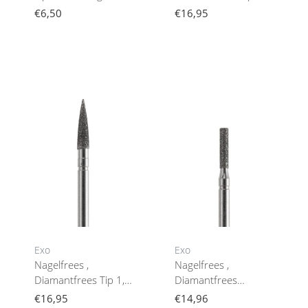
Medium Rol
Mm / 4,5 Mm
€6,50
€16,95
Acurata
Exo
Exo
Nagelfrees ,
Nagelfrees ,
Diamantfrees Tip 1,8
Diamantfrees
Mm / 8 Mm Acurata
Cilinderbit 1,8 / 8 Mm
€16,95
€14,96