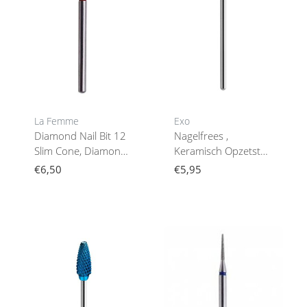
La Femme
Exo
Diamond Nail Bit 12
Nagelfrees ,
Slim Cone, Diamond
Keramisch Opzetstuk
(Fine)
Nagelfreesharde
€6,50
€5,95
Blauwe Bit Kegel 06