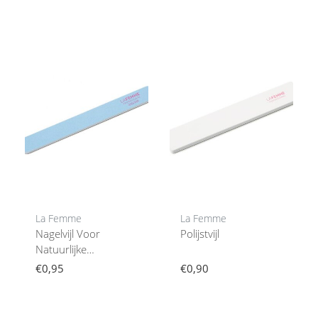
La Femme
La Femme
Nagelvijl Voor
Polijstvijl
Natuurlijke
Nagelverzorging
€0,95
€0,90
240/240