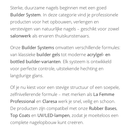
Sterke, duurzame nagels beginnen met een goed
Builder System
. In deze categorie vind je professionele
producten voor het opbouwen, verlengen en
verstevigen van natuurlijke nagels – geschikt voor zowel
salonwerk
als ervaren thuiskunstenaars.
Onze
Builder Systems
omvatten verschillende formules:
van klassieke
builder gels
tot moderne
acrylgel- en
bottled builder-varianten
. Elk systeem is ontwikkeld
voor perfecte controle, uitstekende hechting en
langdurige glans.
Of je nu kiest voor een stevige structuur of een soepele,
zelfnivellerende formule – met merken als
La Femme
Professional
en
Claresa
werk je snel, veilig en schoon.
De producten zijn compatibel met onze
Rubber Bases
,
Top Coats
en
UV/LED-lampen
, zodat je moeiteloos een
complete nagelopbouw kunt creëren.