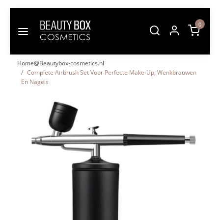
0
Home@Beautybox-cosmetics.nl
Complete Airbrush Set Voor Perfecte Make-Up, Wenkbrauwen
En Nagels