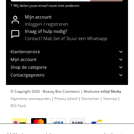
* Wij delen jouw email nooit met anderen
Mijn account
Inloggen / registreren
Vraag of hulp nodig?
Contact? Mail, bel of Stuur een Whatsapp
Klantenservice
Mijn account
Shop de categorie
Contactgegevens
© Copyright 2026 - Beauty Box Cosmetics | Realisatie
InStijl Media
Algemene voorwaarden
|
Privacy beleid
|
Disclaimer
|
Sitemap
|
RSS Feed