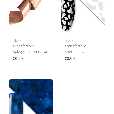
Molly
Molly
Transferfolie
Transferfolie
Spiegelchroomnailartnageldecoraties
Specialnail
Artnageldecoraties
€0,99
€0,99