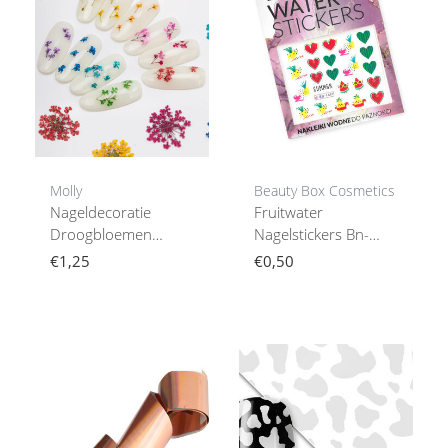
Molly
Beauty Box Cosmetics
Nageldecoratie
Fruitwater
Droogbloemen
Nagelstickers Bn-
Groen 5 Stuks
1697
€1,25
€0,50