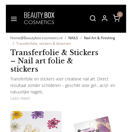
0
Home@Beautybox-cosmetics.nl
NAILS
Nail Art & Finishing
Transferfolie, stickers & bloemen
Transferfolie & Stickers
– Nail art folie &
stickers
Transferfolie en stickers voor creatieve nail art. Direct
resultaat zonder schilderen – geschikt voor gel-, acryl- en
natuurlijke nagels.
Lees meer.