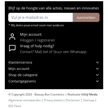
Blijf op de hoogte van alle acties, nieuws en innovaties
Aanmelden
* Wij delen jouw email nooit met anderen
Mijn account
Inloggen / registreren
Vraag of hulp nodig?
Contact? Mail, bel of Stuur een Whatsapp
Klantenservice
Mijn account
Shop de categorie
Contactgegevens
© Copyright 2026 - Beauty Box Cosmetics | Realisatie
InStijl Media
Algemene voorwaarden
|
Privacy beleid
|
Disclaimer
|
Sitemap
|
RSS Feed