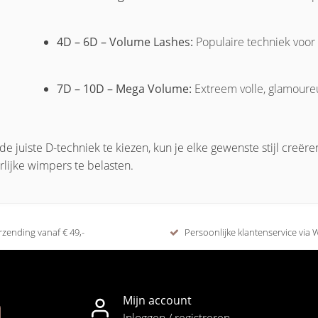
4D – 6D – Volume Lashes:
Populaire techniek voor 
7D – 10D – Mega Volume:
Extreem volle, glamoure
de juiste D-techniek te kiezen, kun je elke gewenste stijl creëren
rlijke wimpers te belasten.
rzending vanaf € 49,-
Persoonlijke klantenservice via
Mijn account