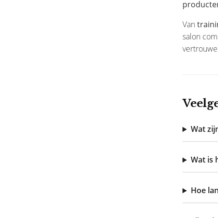
producte
Van
train
salon comp
vertrouwe
Veelg
Wat zij
Wat is 
Hoe lan