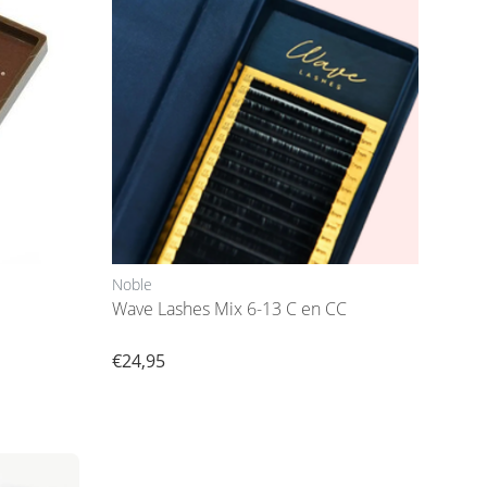
Noble
Wave Lashes Mix 6-13 C en CC
€24,95