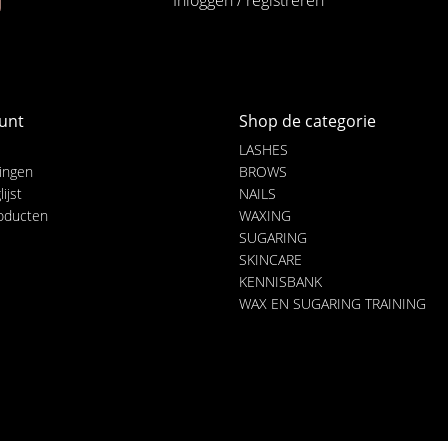
Inloggen / registreren
unt
Shop de categorie
LASHES
lingen
BROWS
ijst
NAILS
roducten
WAXING
SUGARING
SKINCARE
KENNISBANK
WAX EN SUGARING TRAINING