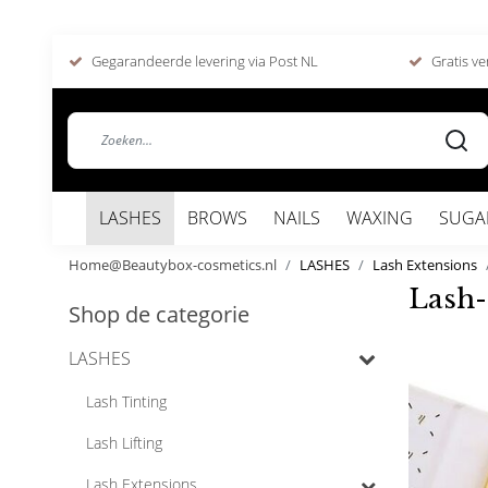
Gegarandeerde levering via Post NL
Gratis ve
LASHES
BROWS
NAILS
WAXING
SUGA
Home@Beautybox-cosmetics.nl
LASHES
Lash Extensions
Lash-
Shop de categorie
LASHES
Lash Tinting
Lash Lifting
Lash Extensions