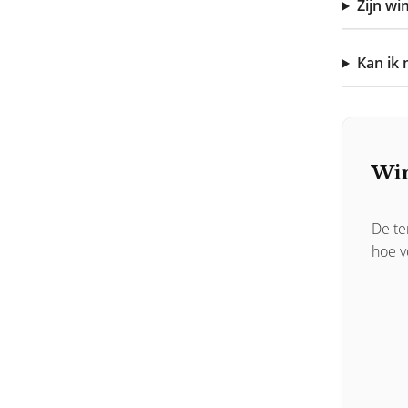
Zijn wi
Kan ik
Wim
De te
hoe vo