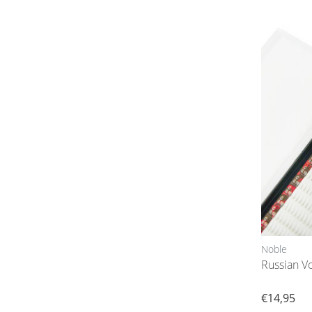
Noble
Russian V
€14,95