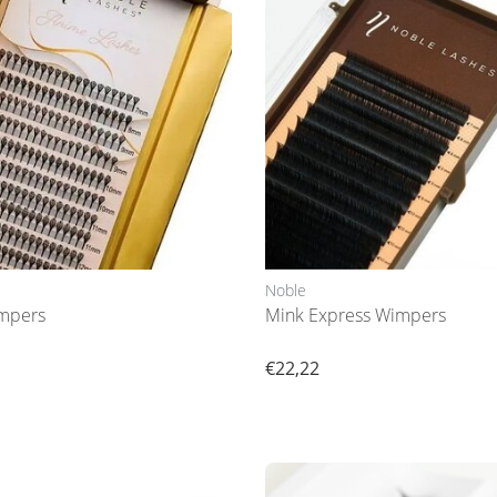
Noble
mpers
Mink Express Wimpers
€22,22