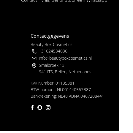
Contact? Mail, bel of Stuur een Whatsapp
Contactgegevens
Beauty Box Cosmetics
+31624534036
info@beautyboxcosmetics.nl
Smalbroek 13
9411TS, Beilen, Netherlands
KvK Number: 01135381
BTW-number: NL001440567B87
Bankrekening: NL48 ABNA 0467208441