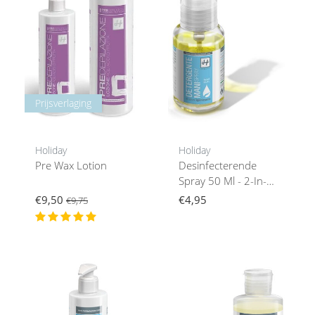
Prijsverlaging
Holiday
Holiday
Pre Wax Lotion
Desinfecterende
Spray 50 Ml - 2-In-1:
Desinfectie En
€9,50
€4,95
€9,75
Hydratatie