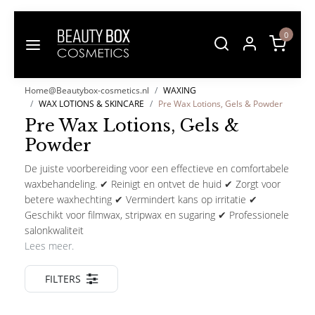
0
Home@Beautybox-cosmetics.nl
WAXING
WAX LOTIONS & SKINCARE
Pre Wax Lotions, Gels & Powder
Pre Wax Lotions, Gels &
Powder
De juiste voorbereiding voor een effectieve en comfortabele
waxbehandeling. ✔ Reinigt en ontvet de huid ✔ Zorgt voor
betere waxhechting ✔ Vermindert kans op irritatie ✔
Geschikt voor filmwax, stripwax en sugaring ✔ Professionele
salonkwaliteit
Lees meer.
FILTERS