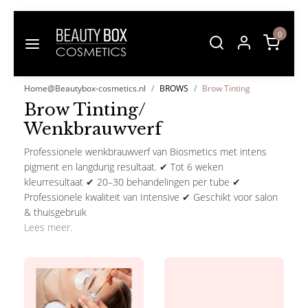
0
Home@Beautybox-cosmetics.nl
BROWS
Brow Tinting
Brow Tinting/
Wenkbrauwverf
Professionele wenkbrauwverf van Biosmetics met intens
pigment en langdurig resultaat. ✔ Tot 6 weken
kleurresultaat ✔ 20–30 behandelingen per tube ✔
Professionele kwaliteit van Intensive ✔ Geschikt voor salon
& thuisgebruik
Lees meer.