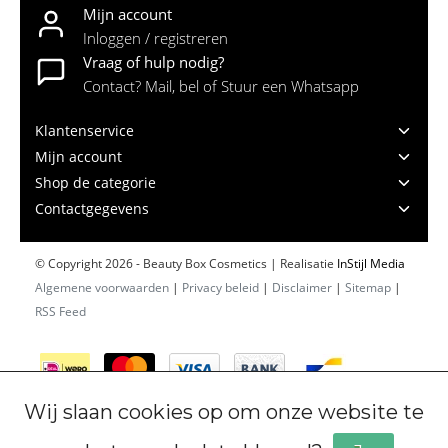
Mijn account
Inloggen / registreren
Vraag of hulp nodig?
Contact? Mail, bel of Stuur een Whatsapp
Klantenservice
Mijn account
Shop de categorie
Contactgegevens
© Copyright 2026 - Beauty Box Cosmetics | Realisatie
InStijl Media
Algemene voorwaarden
|
Privacy beleid
|
Disclaimer
|
Sitemap
|
RSS Feed
Wij slaan cookies op om onze website te