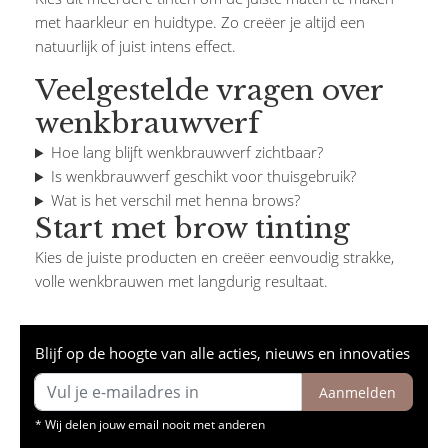
met haarkleur en huidtype. Zo creëer je altijd een
natuurlijk of juist intens effect.
Veelgestelde vragen over
wenkbrauwverf
Hoe lang blijft wenkbrauwverf zichtbaar?
Is wenkbrauwverf geschikt voor thuisgebruik?
Wat is het verschil met henna brows?
Start met brow tinting
Kies de juiste producten en creëer eenvoudig strakke,
volle wenkbrauwen met langdurig resultaat.
Blijf op de hoogte van alle acties, nieuws en innovaties
Aanmelden
* Wij delen jouw email nooit met anderen