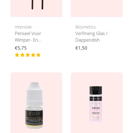
Intensive
Biosmetics
Penseel Voor
Verfmeng Glas /
Wimper- En
Dappendish
Wenkbrauwverf
€5,75
€1,50